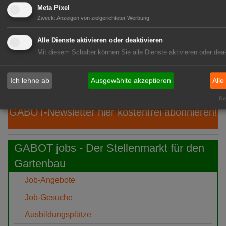
06:39
"1000 gute Gründe": Ein Hauch von
Meta Pixel
Provence
Zweck
:
Anzeigen von zielgerichteter Werbung
06:19
Ökokiste e.V.: 30 Jahre Bio ohne
Alle Dienste aktivieren oder deaktivieren
Umwege
Mit diesem Schalter können Sie alle Dienste aktivieren oder deak
05:51
IPZ: Robert Knöferl übernimmt die
Leitung
Ich lehne ab
Ausgewählte akzeptieren
Alle
Rea
GABOT-Newsletter hier kostenfrei abonnieren!
GABOT jobs - Der Stellenmarkt für den
Gartenbau
Job-Angebote
Job-Gesuche
Ausbildungsplätze