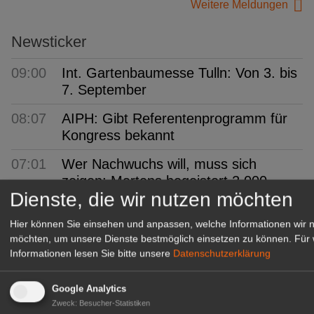
Weitere Meldungen
Newsticker
09:00
Int. Gartenbaumesse Tulln: Von 3. bis
7. September
08:07
AIPH: Gibt Referentenprogramm für
Kongress bekannt
07:01
Wer Nachwuchs will, muss sich
zeigen: Martens begeistert 2.000
Dienste, die wir nutzen möchten
Besucher
Hier können Sie einsehen und anpassen, welche Informationen wir 
06:54
ifo: Deutsche Wirtschaft
möchten, um unsere Dienste bestmöglich einsetzen zu können.
Für 
überraschend robust
Informationen lesen Sie bitte unsere
Datenschutzerklärung
06:43
FDF-Bundesverband:
Kommissarisches Leitungsteam
Google Analytics
Zweck
:
Besucher-Statistiken