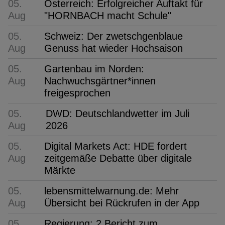
05.
Österreich: Erfolgreicher Auftakt für
Aug
"HORNBACH macht Schule"
05.
Schweiz: Der zwetschgenblaue
Aug
Genuss hat wieder Hochsaison
05.
Gartenbau im Norden:
Aug
Nachwuchsgärtner*innen
freigesprochen
05.
DWD: Deutschlandwetter im Juli
Aug
2026
05.
Digital Markets Act: HDE fordert
Aug
zeitgemäße Debatte über digitale
Märkte
05.
lebensmittelwarnung.de: Mehr
Aug
Übersicht bei Rückrufen in der App
05.
Regierung: 2 Bericht zum