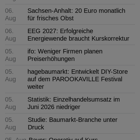
06.
Sachsen-Anhalt: 20 Euro monatlich
Aug
für frisches Obst
06.
EEG 2027: Erfolgreiche
Aug
Energiewende braucht Kurskorrektur
05.
ifo: Weniger Firmen planen
Aug
Preiserhöhungen
05.
hagebaumarkt: Entwickelt DIY-Store
Aug
auf dem PAROOKAVILLE Festival
weiter
05.
Statistik: Einzelhandelsumsatz im
Aug
Juni 2026 niedriger
05.
Studie: Baumarkt-Branche unter
Aug
Druck
05. Aug
Bayer: Operativ auf Kurs