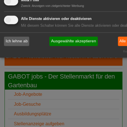
Meta Pixel
05:05
TUM: Unterirdische Pilz-Netzwerke
Zweck
:
Anzeigen von zielgerichteter Werbung
erstmals in 3D
Alle Dienste aktivieren oder deaktivieren
07.
Verver Export:
Mit diesem Schalter können Sie alle Dienste aktivieren oder deak
Aug
Blumenzwiebelmischung für
bienenfreundliche Grünanlagen
Ich lehne ab
Ausgewählte akzeptieren
Alle
Rea
GABOT-Newsletter hier kostenfrei abonnieren!
GABOT jobs - Der Stellenmarkt für den
Gartenbau
Job-Angebote
Job-Gesuche
Ausbildungsplätze
Stellenanzeige aufgeben