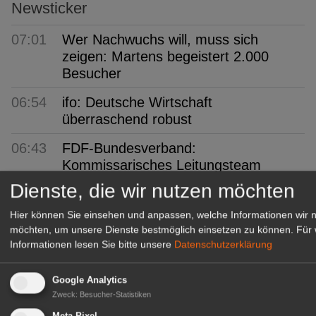
Newsticker
07:01
Wer Nachwuchs will, muss sich
zeigen: Martens begeistert 2.000
Besucher
06:54
ifo: Deutsche Wirtschaft
überraschend robust
06:43
FDF-Bundesverband:
Kommissarisches Leitungsteam
Dienste, die wir nutzen möchten
06:39
"1000 gute Gründe": Ein Hauch von
Provence
Hier können Sie einsehen und anpassen, welche Informationen wir 
möchten, um unsere Dienste bestmöglich einsetzen zu können.
Für 
06:19
Ökokiste e.V.: 30 Jahre Bio ohne
Informationen lesen Sie bitte unsere
Datenschutzerklärung
Umwege
Google Analytics
05:51
IPZ: Robert Knöferl übernimmt die
Zweck
:
Besucher-Statistiken
Leitung