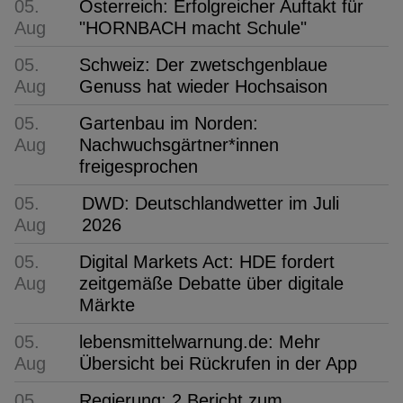
05.
Österreich: Erfolgreicher Auftakt für
Aug
"HORNBACH macht Schule"
05.
Schweiz: Der zwetschgenblaue
Aug
Genuss hat wieder Hochsaison
05.
Gartenbau im Norden:
Aug
Nachwuchsgärtner*innen
freigesprochen
05.
DWD: Deutschlandwetter im Juli
Aug
2026
05.
Digital Markets Act: HDE fordert
Aug
zeitgemäße Debatte über digitale
Märkte
05.
lebensmittelwarnung.de: Mehr
Aug
Übersicht bei Rückrufen in der App
05.
Regierung: 2 Bericht zum