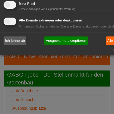
06:39
"1000 gute Gründe": Ein Hauch von
Meta Pixel
Provence
Zweck
:
Anzeigen von zielgerichteter Werbung
06:19
Ökokiste e.V.: 30 Jahre Bio ohne
Alle Dienste aktivieren oder deaktivieren
Umwege
Mit diesem Schalter können Sie alle Dienste aktivieren oder deak
05:51
IPZ: Robert Knöferl übernimmt die
Leitung
Ich lehne ab
Ausgewählte akzeptieren
Alle
Rea
GABOT-Newsletter hier kostenfrei abonnieren!
GABOT jobs - Der Stellenmarkt für den
Gartenbau
Job-Angebote
Job-Gesuche
Ausbildungsplätze