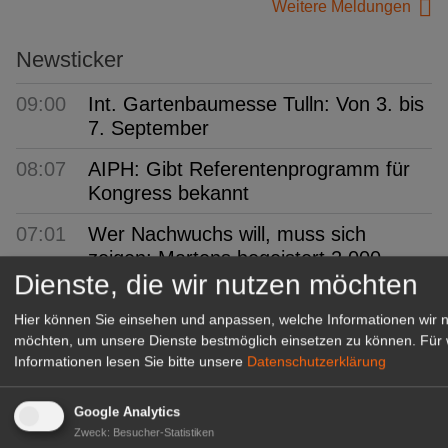
Weitere Meldungen
Newsticker
09:00
Int. Gartenbaumesse Tulln: Von 3. bis
7. September
08:07
AIPH: Gibt Referentenprogramm für
Kongress bekannt
07:01
Wer Nachwuchs will, muss sich
zeigen: Martens begeistert 2.000
Dienste, die wir nutzen möchten
Besucher
Hier können Sie einsehen und anpassen, welche Informationen wir 
06:54
ifo: Deutsche Wirtschaft
möchten, um unsere Dienste bestmöglich einsetzen zu können.
Für 
überraschend robust
Informationen lesen Sie bitte unsere
Datenschutzerklärung
06:43
FDF-Bundesverband:
Kommissarisches Leitungsteam
Google Analytics
Zweck
:
Besucher-Statistiken