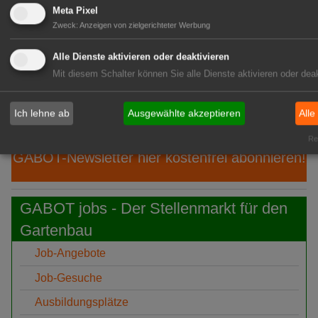
06:39
"1000 gute Gründe": Ein Hauch von
Meta Pixel
Provence
Zweck
:
Anzeigen von zielgerichteter Werbung
06:19
Ökokiste e.V.: 30 Jahre Bio ohne
Alle Dienste aktivieren oder deaktivieren
Umwege
Mit diesem Schalter können Sie alle Dienste aktivieren oder deak
05:51
IPZ: Robert Knöferl übernimmt die
Leitung
Ich lehne ab
Ausgewählte akzeptieren
Alle
Rea
GABOT-Newsletter hier kostenfrei abonnieren!
GABOT jobs - Der Stellenmarkt für den
Gartenbau
Job-Angebote
Job-Gesuche
Ausbildungsplätze