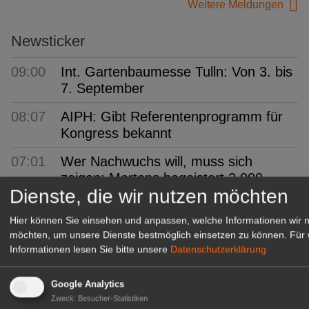
Weitere Meldungen
Newsticker
09:00
Int. Gartenbaumesse Tulln: Von 3. bis
7. September
08:07
AIPH: Gibt Referentenprogramm für
Kongress bekannt
07:01
Wer Nachwuchs will, muss sich
zeigen: Martens begeistert 2.000
Dienste, die wir nutzen möchten
Besucher
Hier können Sie einsehen und anpassen, welche Informationen wir 
06:54
ifo: Deutsche Wirtschaft
möchten, um unsere Dienste bestmöglich einsetzen zu können.
Für 
überraschend robust
Informationen lesen Sie bitte unsere
Datenschutzerklärung
06:43
FDF-Bundesverband:
Kommissarisches Leitungsteam
Google Analytics
Zweck
:
Besucher-Statistiken