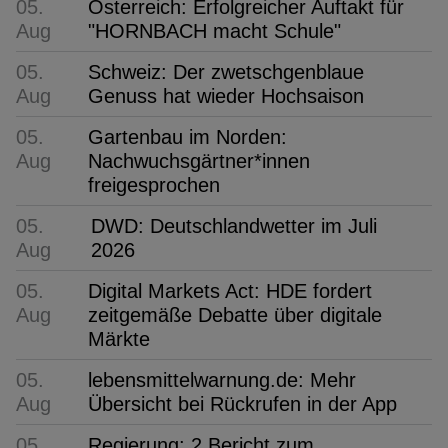
05.
Österreich: Erfolgreicher Auftakt für
Aug
"HORNBACH macht Schule"
05.
Schweiz: Der zwetschgenblaue
Aug
Genuss hat wieder Hochsaison
05.
Gartenbau im Norden:
Aug
Nachwuchsgärtner*innen
freigesprochen
05.
DWD: Deutschlandwetter im Juli
Aug
2026
05.
Digital Markets Act: HDE fordert
Aug
zeitgemäße Debatte über digitale
Märkte
05.
lebensmittelwarnung.de: Mehr
Aug
Übersicht bei Rückrufen in der App
05.
Regierung: 2 Bericht zum