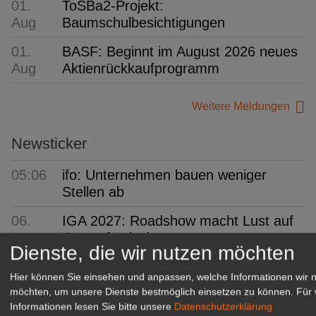
01.
ToSBa2-Projekt:
Aug
Baumschulbesichtigungen
01.
BASF: Beginnt im August 2026 neues
Aug
Aktienrückkaufprogramm
Weitere Meldungen
Newsticker
05:06
ifo: Unternehmen bauen weniger
Stellen ab
06.
IGA 2027: Roadshow macht Lust auf
Aug
Gartenfestival
Dienste, die wir nutzen möchten
06.
BdS: Neue Version der
Hier können Sie einsehen und anpassen, welche Informationen wir 
Aug
Staudendatenbank
möchten, um unsere Dienste bestmöglich einsetzen zu können.
Für 
Informationen lesen Sie bitte unsere
Datenschutzerklärung
06.
BfR, MRI und BZfE: Aus drei mach