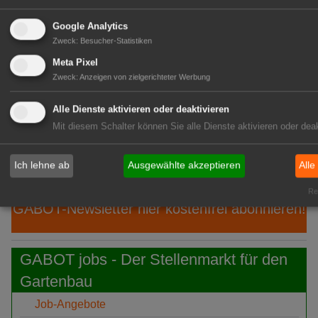
Aug
eins
Google Analytics
06.
Philadelphia: 55. Fleuroselect-
Zweck
:
Besucher-Statistiken
Aug
Convention
Meta Pixel
Zweck
:
Anzeigen von zielgerichteter Werbung
06. Aug
Javo: Stellt Javo Orange vor
Alle Dienste aktivieren oder deaktivieren
06. Aug
PKM: Ein neues Kapitel beginnt
Mit diesem Schalter können Sie alle Dienste aktivieren oder deak
06.
Gramoflor: Isabell Brügger verstärkt
Aug
Gartenbauliche Fachberatung
Ich lehne ab
Ausgewählte akzeptieren
Alle
Rea
GABOT-Newsletter hier kostenfrei abonnieren!
GABOT jobs - Der Stellenmarkt für den
Gartenbau
Job-Angebote