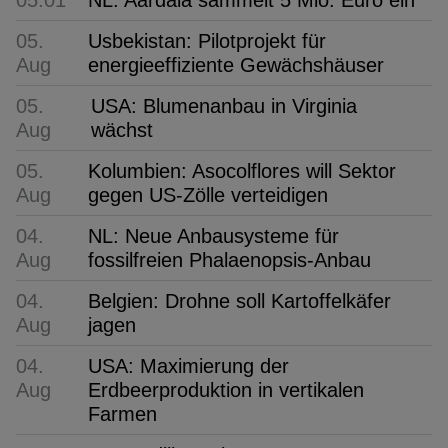
05:01
NL: Aardaia sammelt 5 Mio. Euro ein
05.
Usbekistan: Pilotprojekt für
Aug
energieeffiziente Gewächshäuser
05.
USA: Blumenanbau in Virginia
Aug
wächst
05.
Kolumbien: Asocolflores will Sektor
Aug
gegen US-Zölle verteidigen
04.
NL: Neue Anbausysteme für
Aug
fossilfreien Phalaenopsis-Anbau
04.
Belgien: Drohne soll Kartoffelkäfer
Aug
jagen
04.
USA: Maximierung der
Aug
Erdbeerproduktion in vertikalen
Farmen