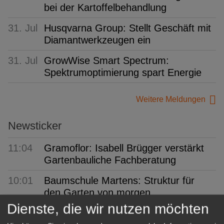
bei der Kartoffelbehandlung
31. Jul
Husqvarna Group: Stellt Geschäft mit
Diamantwerkzeugen ein
31. Jul
GrowWise Smart Spectrum:
Spektrumoptimierung spart Energie
Weitere Meldungen
Newsticker
11:04
Gramoflor: Isabell Brügger verstärkt
Gartenbauliche Fachberatung
10:01
Baumschule Martens: Struktur für
den Garten von morgen
Dienste, die wir nutzen möchten
09:07
PotatoEurope 2026: Europas größtes