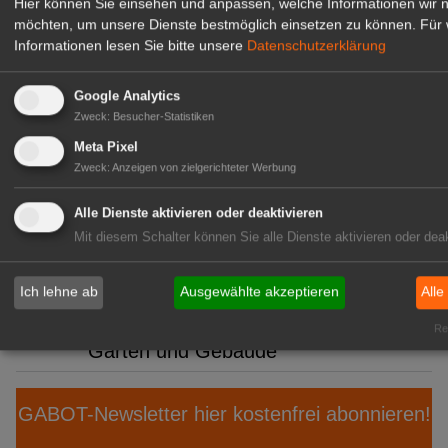
Praxisforum
Hier können Sie einsehen und anpassen, welche Informationen wir 
möchten, um unsere Dienste bestmöglich einsetzen zu können.
Für 
08:40
Klasmann-Deilmann: Neue
Informationen lesen Sie bitte unsere
Datenschutzerklärung
Produktionsstätte in Papenburg
Google Analytics
08:08
VGL Bayern: Beste Meister 2026
Zweck
:
Besucher-Statistiken
geehrt
Meta Pixel
Zweck
:
Anzeigen von zielgerichteter Werbung
07:01
Mecklenburg-Vorpommern: Anbau
und Ernte von Gemüse und
Alle Dienste aktivieren oder deaktivieren
Erdbeeren
Mit diesem Schalter können Sie alle Dienste aktivieren oder deak
06:43
BÖLW: Bio wächst trotz
Konsumflaute
Ich lehne ab
Ausgewählte akzeptieren
Alle
06:12
Arboretum Ellerhoop: Zwischen
Rea
Garten und Gebäude
GABOT-Newsletter hier kostenfrei abonnieren!