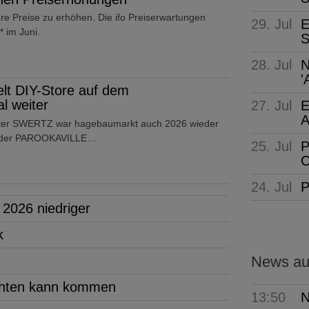
hre Preise zu erhöhen. Die ifo Preiserwartungen
29. Jul
E
 im Juni.
S
28. Jul
N
'
lt DIY-Store auf dem
 weiter
27. Jul
E
A
ter SWERTZ war hagebaumarkt auch 2026 wieder
uf der PAROOKAVILLE…
25. Jul
P
C
24. Jul
P
 2026 niedriger
k
News aus
achten kann kommen
13:50
N