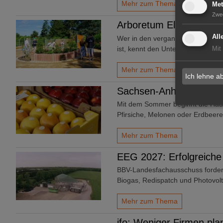
Mehr zum Thema
Met
Zwe
Arboretum Ellerhoop: 
All
Wer in den vergangenen Wochen 
ist, kennt den Unterschied: Wäh
Mit
Mehr zum Thema
Ich lehne a
Sachsen-Anhalt: 20 Euro
Mit dem Sommer beginnt die Haup
Pfirsiche, Melonen oder Erdbeere
Mehr zum Thema
EEG 2027: Erfolgreiche
BBV-Landesfachausschuss forder
Biogas, Redispatch und Photovolt
Mehr zum Thema
ifo: Weniger Firmen pl