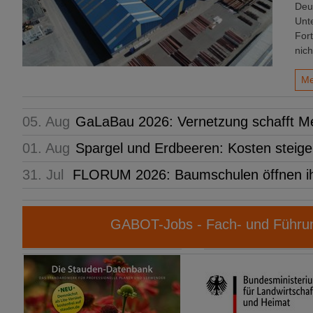
Deu
Unt
For
nich
Me
05. Aug
GaLaBau 2026: Vernetzung schafft M
01. Aug
Spargel und Erdbeeren: Kosten steige
31. Jul
FLORUM 2026: Baumschulen öffnen i
GABOT-Jobs - Fach- und Führun