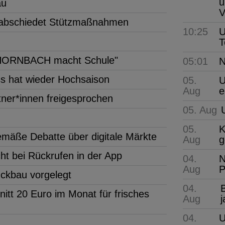
u
au
V
rabschiedet Stützmaßnahmen
10:25
U
T
r "HORNBACH macht Schule"
05:01
N
s hat wieder Hochsaison
05.
U
Aug
e
ner*innen freigesprochen
05. Aug
05.
K
gemäße Debatte über digitale Märkte
Aug
g
ht bei Rückrufen in der App
04.
N
Aug
P
ückbau vorgelegt
04.
B
tt 20 Euro im Monat für frisches
Aug
04.
U