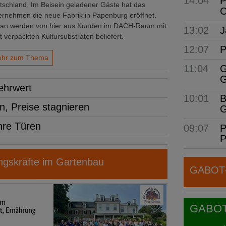
14:04
P
tschland. Im Beisein geladener Gäste hat das
C
ernehmen die neue Fabrik in Papenburg eröffnet.
tan werden von hier aus Kunden im DACH-Raum mit
13:02
J
t verpackten Kultursubstraten beliefert.
12:07
P
hr zum Thema
11:04
G
G
ehrwert
10:01
B
n, Preise stagnieren
G
hre Türen
09:07
P
P
gskräfte im Gartenbau
GABOT-N
GABOT j