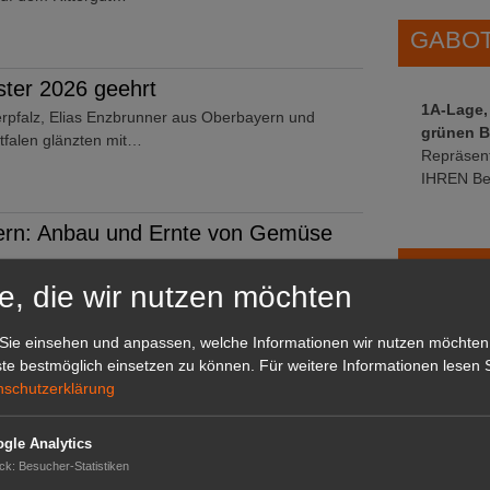
GABOT 
ter 2026 geehrt
1A-Lage,
pfalz, Elias Enzbrunner aus Oberbayern und
grünen B
tfalen glänzten mit…
Repräsent
IHREN Be
rn: Anbau und Ernte von Gemüse
GABOT 
 Amtes Mecklenburg-Vorpommern wurden im Jahr
e, die wir nutzen möchten
wächshäusern sowie…
Sie einsehen und anpassen, welche Informationen wir nutzen möchten
te bestmöglich einsetzen zu können.
Für weitere Informationen lesen S
nschutzerklärung
z Konsumflaute
 und -Getränken wächst weiter. Im zweiten Quartal
gle Analytics
eich zum…
ck
:
Besucher-Statistiken