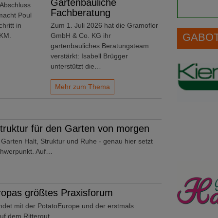
Gartenbauliche
 Abschluss
Fachberatung
macht Poul
ritt in
Zum 1. Juli 2026 hat die Gramoflor
GABOT 
PKM.
GmbH & Co. KG ihr
gartenbauliches Beratungsteam
verstärkt: Isabell Brügger
unterstützt die…
Mehr zum Thema
ruktur für den Garten von morgen
rten Halt, Struktur und Ruhe - genau hier setzt
chwerpunkt. Auf…
opas größtes Praxisforum
ndet mit der PotatoEurope und der erstmals
uf dem Rittergut…