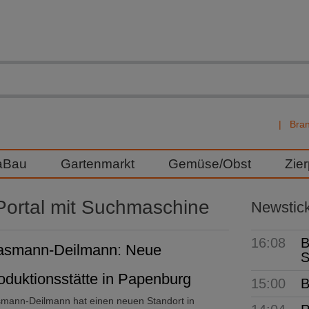
Bra
aBau
Gartenmarkt
Gemüse/Obst
Zie
ortal mit Suchmaschine
Newstic
16:08
B
asmann-Deilmann: Neue
S
oduktionsstätte in Papenburg
15:00
B
smann-Deilmann hat einen neuen Standort in