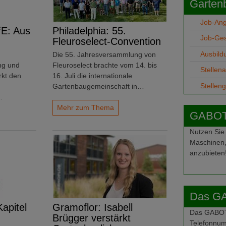
Garten
Job-An
fE: Aus
Philadelphia: 55.
Job-Ge
Fleuroselect-Convention
Ausbild
Die 55. Jahresversammlung von
ng und
Fleuroselect brachte vom 14. bis
Stellen
rkt den
16. Juli die internationale
Stellen
Gartenbaugemeinschaft in…
…
Mehr zum Thema
GABOT-
Nutzen Sie
Maschinen,
anzubieten
Das G
apitel
Gramoflor: Isabell
Das GABOT-
Brügger verstärkt
Telefonnum