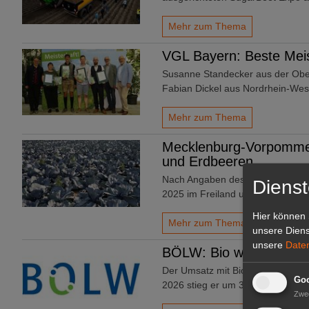
Mehr zum Thema
VGL Bayern: Beste Meis
Susanne Standecker aus der Ober
Fabian Dickel aus Nordrhein-Wes
Mehr zum Thema
Mecklenburg-Vorpomme
und Erdbeeren
Nach Angaben des Statistischen
Dienst
2025 im Freiland und unter Ge
Hier können 
Mehr zum Thema
unsere Diens
unsere
Date
BÖLW: Bio wächst trot
Der Umsatz mit Bio-Lebensmitteln
Goo
2026 stieg er um 3,8% im Vergl
Zwe