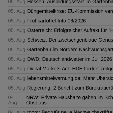
05. Aug
Hessen: Ausbildungsstart im Gartenb
05. Aug
Düngemittelkrise: EU-Kommission ve
05. Aug
Frühkartoffel-Info 06/2026
05. Aug
Österreich: Erfolgreicher Auftakt fü
05. Aug
Schweiz: Der zwetschgenblaue Genus
05. Aug
Gartenbau im Norden: Nachwuchsgärt
05. Aug
DWD: Deutschlandwetter im Juli 2026
05. Aug
Digital Markets Act: HDE fordert zeit
05. Aug
lebensmittelwarnung.de: Mehr Übersic
05. Aug
Regierung: 2 Bericht zum Bürokratier
04.
NRW: Private Haushalte gaben im Schni
Aug
Obst aus
04. Aug
toom: Begrüßt neue Nachwuchskräfte