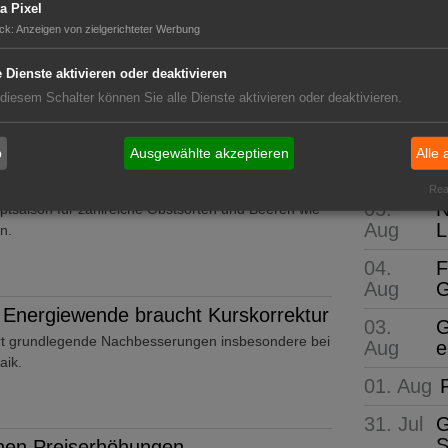
a Pixel
ck
:
Anzeigen von zielgerichteter Werbung
GABOT 
Zwischen Garten und Gebäude
e Dienste aktivieren oder deaktivieren
während einer Hitzewelle durch die Stadt gegangen
Die wi
rend sich…
 diesem Schalter können Sie alle Dienste aktivieren oder deaktivieren.
b
Ausgewählte akzeptieren
Alle 
Neue Pro
 monatlich für frisches Obst
Real
05.
N
tsaison für zahlreiche Obstsorten und Beeren wie
Aug
L
n.
04.
F
Aug
G
 Energiewende braucht Kurskorrektur
03.
G
t grundlegende Nachbesserungen insbesondere bei
Aug
e
aik.
01. Aug
31. Jul
G
S
anen Preiserhöhungen