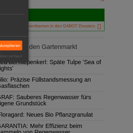
Dossiers
chtigsten Branchenthemen in den GABOT Dossiers
akzeptieren
dukte für den Gartenmarkt
isiert mit Klaro!
eu bei Kiepenkerl: Späte Tulpe 'Sea of
ights'
ilio: Präzise Füllstandsmessung an
asflaschen
RAF: Sauberes Regenwasser fürs
igene Grundstück
Floragard: Neues Bio Pflanzgranulat
ARANTIA: Mehr Effizienz beim
ammeln von Regenwasser