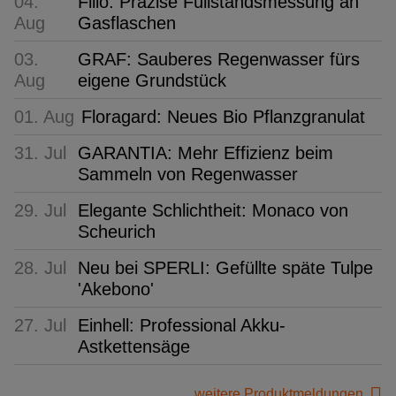
04.
Filio: Präzise Füllstandsmessung an
Aug
Gasflaschen
03.
GRAF: Sauberes Regenwasser fürs
Aug
eigene Grundstück
01. Aug
Floragard: Neues Bio Pflanzgranulat
31. Jul
GARANTIA: Mehr Effizienz beim
Sammeln von Regenwasser
29. Jul
Elegante Schlichtheit: Monaco von
Scheurich
28. Jul
Neu bei SPERLI: Gefüllte späte Tulpe
'Akebono'
27. Jul
Einhell: Professional Akku-
Astkettensäge
weitere Produktmeldungen