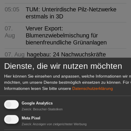
05:05
TUM: Unterirdische Pilz-Netzwerke
erstmals in 3D
07.
Verver Export:
Aug
Blumenzwiebelmischung für
bienenfreundliche Grünanlagen
07. Aug
hagebau: 24 Nachwuchskräfte
Dienste, die wir nutzen möchten
07.
Niedersachsen: Lieblingsbeere ist die
Aug
Heidelbeere
Hier können Sie einsehen und anpassen, welche Informationen wir 
möchten, um unsere Dienste bestmöglich einsetzen zu können.
Für 
07. Aug
FLORUM 2026: 27 Fachaussteller
Informationen lesen Sie bitte unsere
Datenschutzerklärung
07.
Gartenbau-Versicherung: Erneut mit
Google Analytics
Aug
Assekurata-Reating A++
Zweck
:
Besucher-Statistiken
ausgezeichnet
Meta Pixel
07. Aug
SYLVA: Baumschule seit 250 Jahren
Zweck
:
Anzeigen von zielgerichteter Werbung