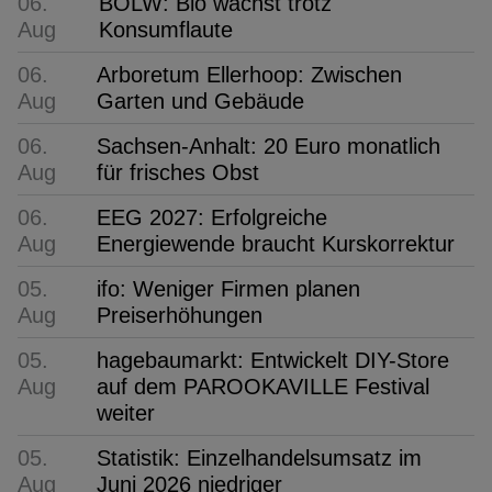
06.
BÖLW: Bio wächst trotz
Aug
Konsumflaute
06.
Arboretum Ellerhoop: Zwischen
Aug
Garten und Gebäude
06.
Sachsen-Anhalt: 20 Euro monatlich
Aug
für frisches Obst
06.
EEG 2027: Erfolgreiche
Aug
Energiewende braucht Kurskorrektur
05.
ifo: Weniger Firmen planen
Aug
Preiserhöhungen
05.
hagebaumarkt: Entwickelt DIY-Store
Aug
auf dem PAROOKAVILLE Festival
weiter
05.
Statistik: Einzelhandelsumsatz im
Aug
Juni 2026 niedriger