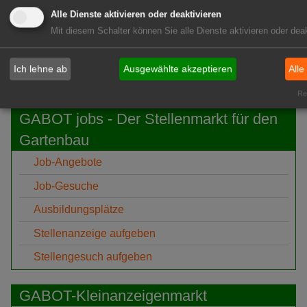
07.
BuGG: Gebäudegrün als
Alle Dienste aktivieren oder deaktivieren
Aug
bedeutendes Geschäftsfeld
Mit diesem Schalter können Sie alle Dienste aktivieren oder deak
GABOT-Newsletter hier kostenfrei abonnieren!
Ich lehne ab
Ausgewählte akzeptieren
Alle
Rea
GABOT jobs - Der Stellenmarkt für den
Gartenbau
Job-Angebote
Job-Gesuche
Ausbildungsplätze
Stellenanzeige aufgeben
Stellengesuch aufgeben
GABOT-Kleinanzeigenmarkt