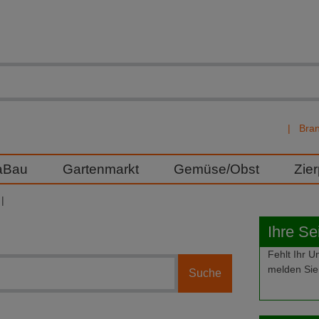
Bra
aBau
Gartenmarkt
Gemüse/Obst
Zie
Ihre Se
Fehlt Ihr
melden Sie 