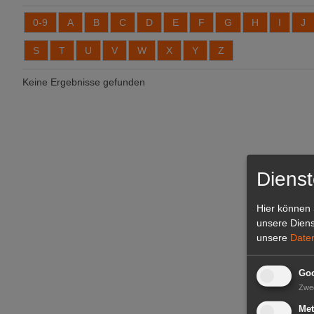
0-9
A
B
C
D
E
F
G
H
I
J
S
T
U
V
W
X
Y
Z
Keine Ergebnisse gefunden
Dienst
Hier können 
unsere Diens
unsere
Date
Goo
Zwe
Met