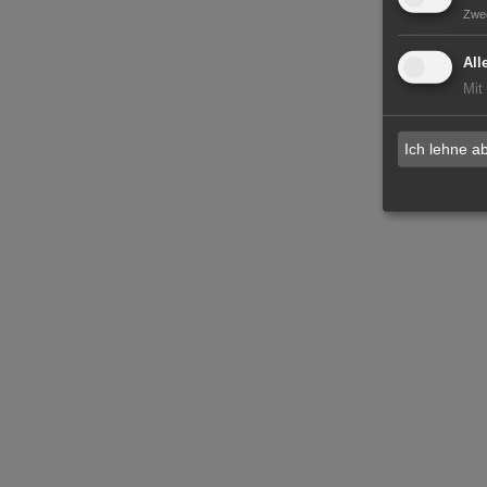
Zwe
All
Mit
Ich lehne a