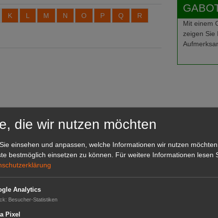
GABOT-
K
L
M
N
O
P
Q
R
Mit einem
zeigen Sie 
Aufmerksam
e, die wir nutzen möchten
Sie einsehen und anpassen, welche Informationen wir nutzen möchten
te bestmöglich einsetzen zu können.
Für weitere Informationen lesen S
nschutzerklärung
gle Analytics
ck
:
Besucher-Statistiken
a Pixel