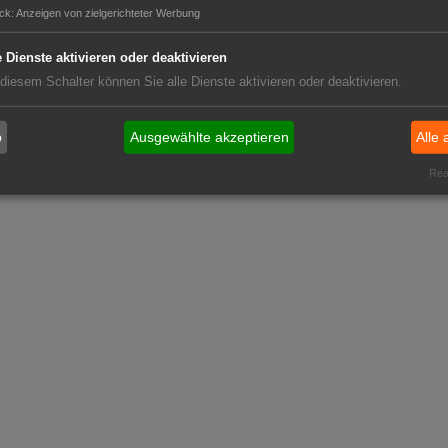
ck
:
Anzeigen von zielgerichteter Werbung
e Dienste aktivieren oder deaktivieren
 diesem Schalter können Sie alle Dienste aktivieren oder deaktivieren.
b
Ausgewählte akzeptieren
Alle 
Real