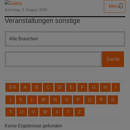
Menu
Samstag, 8. August 2026
Veranstaltungen sonstige
Branchensuche
0-9
A
B
C
D
E
F
G
H
I
J
K
L
M
N
O
P
Q
R
S
T
U
V
W
X
Y
Z
Keine Ergebnisse gefunden