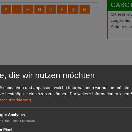
GABOT-
K
L
M
N
O
P
Q
R
Mit einem
zeigen Sie 
Aufmerksam
e, die wir nutzen möchten
Sie einsehen und anpassen, welche Informationen wir nutzen möchten
te bestmöglich einsetzen zu können.
Für weitere Informationen lesen S
nschutzerklärung
gle Analytics
ck
:
Besucher-Statistiken
a Pixel