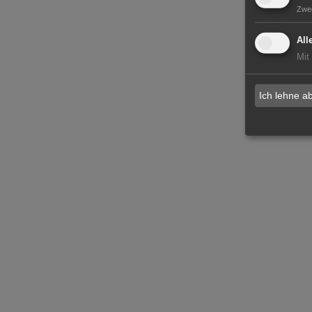
Zwe
All
Mit
Ich lehne a