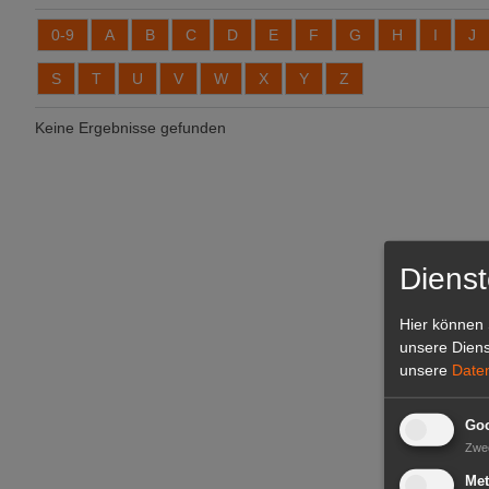
0-9
A
B
C
D
E
F
G
H
I
J
S
T
U
V
W
X
Y
Z
Keine Ergebnisse gefunden
Dienst
Hier können 
unsere Diens
unsere
Date
Goo
Zwe
Met