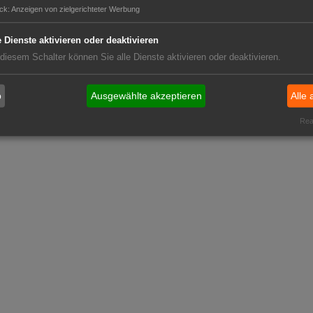
ck
:
Anzeigen von zielgerichteter Werbung
e Dienste aktivieren oder deaktivieren
 diesem Schalter können Sie alle Dienste aktivieren oder deaktivieren.
b
Ausgewählte akzeptieren
Alle 
Real