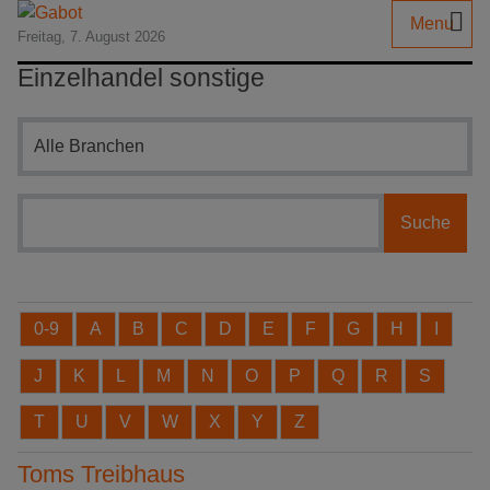
Menu
Freitag, 7. August 2026
Einzelhandel sonstige
Branchensuche
0-9
A
B
C
D
E
F
G
H
I
J
K
L
M
N
O
P
Q
R
S
T
U
V
W
X
Y
Z
Toms Treibhaus