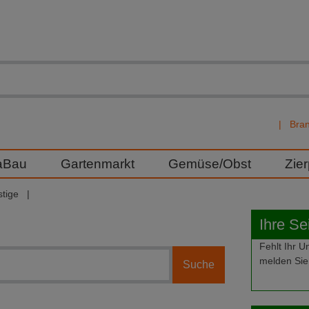
Bra
aBau
Gartenmarkt
Gemüse/Obst
Zie
tige
Ihre Se
Fehlt Ihr
melden Sie 