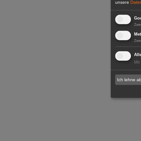
unsere
Date
Goo
Zwe
Met
Zwe
All
Mit
Ich lehne a