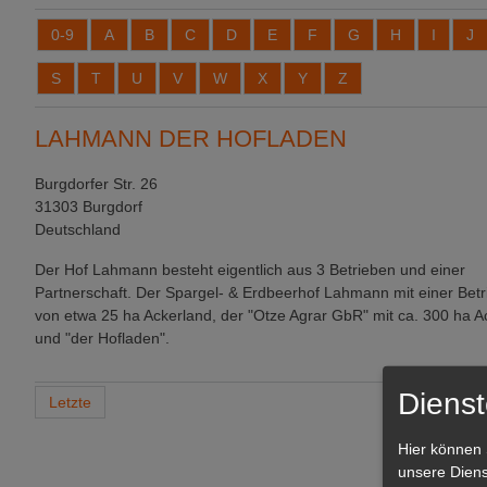
0-9
A
B
C
D
E
F
G
H
I
J
S
T
U
V
W
X
Y
Z
LAHMANN DER HOFLADEN
Burgdorfer Str. 26
31303 Burgdorf
Deutschland
Der Hof Lahmann besteht eigentlich aus 3 Betrieben und einer
Partnerschaft. Der Spargel- & Erdbeerhof Lahmann mit einer Betr
von etwa 25 ha Ackerland, der "Otze Agrar GbR" mit ca. 300 ha 
und "der Hofladen".
Dienst
Letzte
Hier können 
unsere Diens