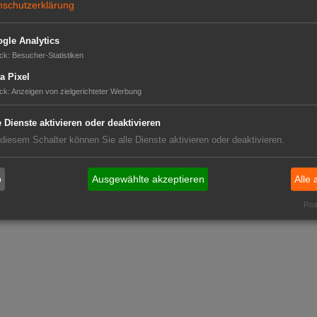
nschutzerklärung
gle Analytics
ck
:
Besucher-Statistiken
a Pixel
ck
:
Anzeigen von zielgerichteter Werbung
e Dienste aktivieren oder deaktivieren
 diesem Schalter können Sie alle Dienste aktivieren oder deaktivieren.
b
Ausgewählte akzeptieren
Alle 
Real