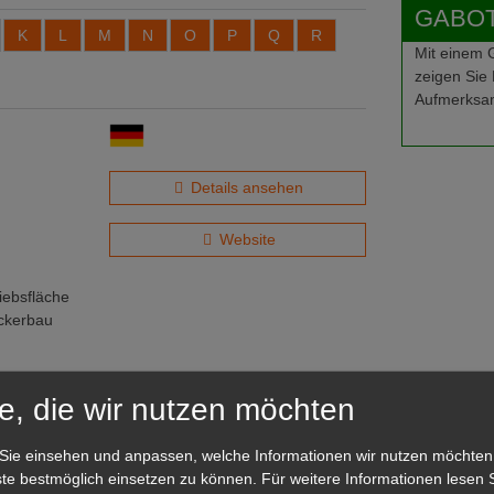
GABOT-
K
L
M
N
O
P
Q
R
Mit einem
zeigen Sie 
Aufmerksam
Details ansehen
Website
iebsfläche
Ackerbau
e, die wir nutzen möchten
Sie einsehen und anpassen, welche Informationen wir nutzen möchten
te bestmöglich einsetzen zu können.
Für weitere Informationen lesen S