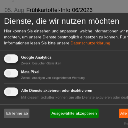
05. Aug
Frühkartoffel-Info 06/2026
Dienste, die wir nutzen möchten
05.
Österreich: Erfolgreicher Auftakt für
Aug
"HORNBACH macht Schule"
Hier können Sie einsehen und anpassen, welche Informationen wir 
möchten, um unsere Dienste bestmöglich einsetzen zu können.
Für 
05.
Schweiz: Der zwetschgenblaue
Informationen lesen Sie bitte unsere
Datenschutzerklärung
Aug
Genuss hat wieder Hochsaison
Google Analytics
05.
GaLaBau 2026: Vernetzung schafft
Zweck
:
Besucher-Statistiken
Aug
Mehrwert
Meta Pixel
05.
Gartenbau im Norden:
Zweck
:
Anzeigen von zielgerichteter Werbung
Aug
Nachwuchsgärtner*innen
freigesprochen
Alle Dienste aktivieren oder deaktivieren
Mit diesem Schalter können Sie alle Dienste aktivieren oder deak
05.
DWD: Deutschlandwetter im Juli
Aug
2026
Ich lehne ab
Ausgewählte akzeptieren
Alle
05.
Digital Markets Act: HDE fordert
Rea