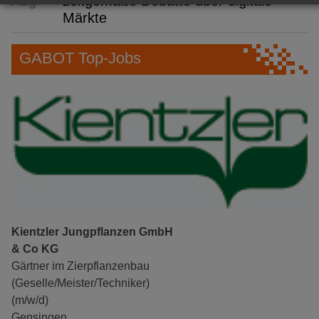
Aug
zeitgemäße Debatte über digitale
Märkte
GABOT Top-Jobs
Kientzler Jungpflanzen GmbH
& Co KG
Gärtner im Zierpflanzenbau
(Geselle/Meister/Techniker)
(m/w/d)
Gensingen