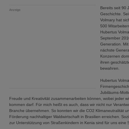
Bereits seit 90
Anzeige
Geschichte. Sei
Volmary hat si
500 Mitarbeiter
Hubertus Volmar
September 2010 
Generation. Mit
nächste Generat
Konzernen domi
ihren geschätzt
bewahren.
Hubertus Volmar
Firmengeschicht
Jubiläums-Motto
Freude und Kreativität zusammenarbeiten können, wobei jeder wich
kommen darf. Für mich heißt es auch, dass wir nicht nur Verant
Branche übernehmen. So konnten wir die CO2 Klimaneutralität un
Förderung nachhaltiger Waldwirtschaft in Brasilien erreichen. So
zur Unterstützung von Straßenkindern in Kenia sind für uns eine Se