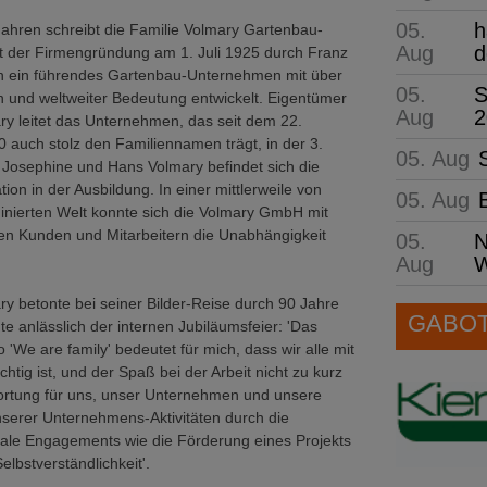
05.
h
 Jahren schreibt die Familie Volmary Gartenbau-
Aug
d
t der Firmengründung am 1. Juli 1925 durch Franz
ch ein führendes Gartenbau-Unternehmen mit über
05.
S
n und weltweiter Bedeutung entwickelt. Eigentümer
Aug
2
y leitet das Unternehmen, das seit dem 22.
auch stolz den Familiennamen trägt, in der 3.
05. Aug
 Josephine und Hans Volmary befindet sich die
ion in der Ausbildung. In einer mittlerweile von
05. Aug
nierten Welt konnte sich die Volmary GmbH mit
en Kunden und Mitarbeitern die Unabhängigkeit
05.
N
Aug
W
y betonte bei seiner Bilder-Reise durch 90 Jahre
GABOT 
e anlässlich der internen Jubiläumsfeier: 'Das
 'We are family' bedeutet für mich, dass wir alle mit
tig ist, und der Spaß bei der Arbeit nicht zu kurz
wortung für uns, unser Unternehmen und unsere
serer Unternehmens-Aktivitäten durch die
ziale Engagements wie die Förderung eines Projekts
lbstverständlichkeit'.