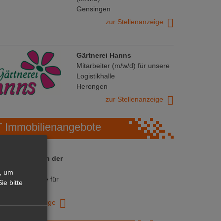
Gensingen
zur Stellenanzeige
Gärtnerei Hanns
Mitarbeiter (m/w/d) für unsere
Logistikhalle
Herongen
zur Stellenanzeige
Immobilienangebote
 ihre Chance in der
ranche
, um
ative Immobilie für
ie bitte
trieb!
zur Anzeige