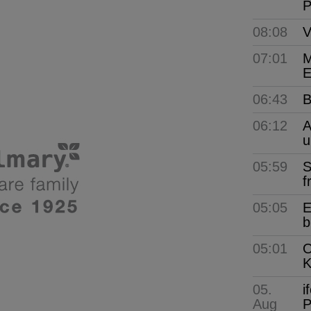
P
08:08
V
07:01
M
E
06:43
B
06:12
A
u
05:59
S
f
05:05
E
b
05:01
O
K
05.
i
Aug
P