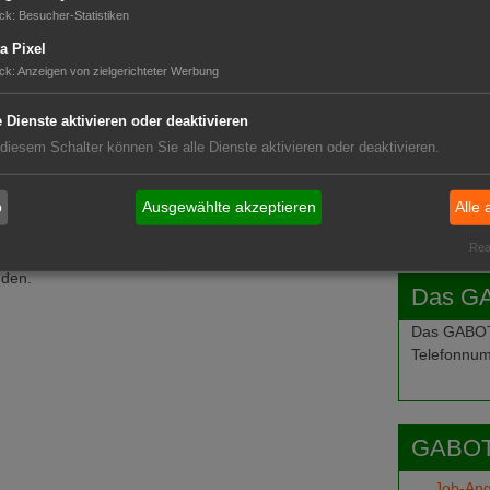
GABOT 
ck
:
Besucher-Statistiken
a Pixel
ck
:
Anzeigen von zielgerichteter Werbung
e Dienste aktivieren oder deaktivieren
 diesem Schalter können Sie alle Dienste aktivieren oder deaktivieren.
b
Ausgewählte akzeptieren
Alle 
Real
nden.
Das G
Das GABOT-
Telefonnum
GABOT
Job-An