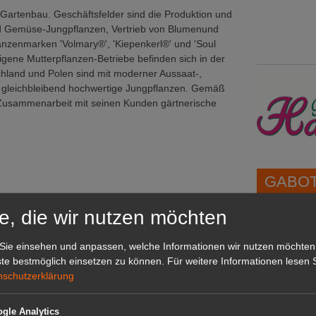
Gartenbau. Geschäftsfelder sind die Produktion und
nd Gemüse-Jungpflanzen, Vertrieb von Blumenund
anzenmarken 'Volmary®', 'Kiepenkerl®' und 'Soul
gene Mutterpflanzen-Betriebe befinden sich in der
chland und Polen sind mit moderner Aussaat-,
 gleichbleibend hochwertige Jungpflanzen. Gemäß
r Zusammenarbeit mit seinen Kunden gärtnerische
GABOT 
e, die wir nutzen möchten
1A-Lage,
grünen B
Sie einsehen und anpassen, welche Informationen wir nutzen möchten
Repräsent
te bestmöglich einsetzen zu können.
Für weitere Informationen lesen S
IHREN Be
nschutzerklärung
gle Analytics