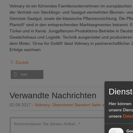
Volmary ist ein führendes Familienunternehmen im europäischen 
der Vertrieb von Stecklings- und Saatgut-vermehrten Blumen- u
Gemüse-Saatgut, sowie die klassische Pflanzenzüchtung. Die Pfl
Plants®' sind in den entsprechenden Marktsegmenten bekannt. Ei
Türkei und in Kenia. Jungpflanzen-Produktions-Betriebe in Deuts
Gewächshaus und Logistik- Technik ausgerüstet und produzieren
dem Motto: ‘Grow for Gold®‘ lässt Volmary in partnerschaftliche
Erfolge wachsen.
Zurück
mail
Dienst
Verwandte Nachrichten
Hier können 
02.08.2017 -
Volmary: Übernimmt Standort Selm von Grünewald
unsere Diens
unsere
Date
Goo