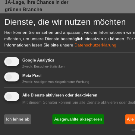
1A-Lage, ihre Chance in der
grünen Branche
Repräsentative Immobilie für
Dienste, die wir nutzen möchten
IHREN Betrieb!
Hier können Sie einsehen und anpassen, welche Informationen wir 
zur Anzeige
möchten, um unsere Dienste bestmöglich einsetzen zu können.
Für 
Informationen lesen Sie bitte unsere
Datenschutzerklärung
GABOT Marktplatz
Google Analytics
Zweck
:
Besucher-Statistiken
Meta Pixel
Zweck
:
Anzeigen von zielgerichteter Werbung
Alle Dienste aktivieren oder deaktivieren
Mit diesem Schalter können Sie alle Dienste aktivieren oder deak
Ich lehne ab
Ausgewählte akzeptieren
Alle
Rea