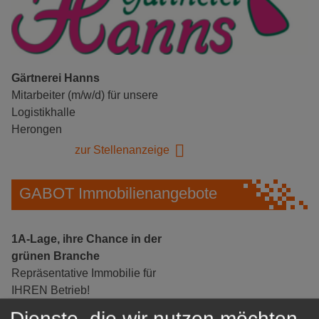
Gärtnerei Hanns
Mitarbeiter (m/w/d) für unsere
Logistikhalle
Herongen
zur Stellenanzeige
GABOT Immobilienangebote
1A-Lage, ihre Chance in der
grünen Branche
Repräsentative Immobilie für
IHREN Betrieb!
zur Anzeige
Dienste, die wir nutzen möchten