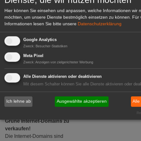
Hier können Sie einsehen und anpassen, welche Informationen wir 
GABOT Marktplatz
möchten, um unsere Dienste bestmöglich einsetzen zu können.
Für 
Informationen lesen Sie bitte unsere
Datenschutzerklärung
Google Analytics
Zweck
:
Besucher-Statistiken
Meta Pixel
Zweck
:
Anzeigen von zielgerichteter Werbung
Alle Dienste aktivieren oder deaktivieren
Mit diesem Schalter können Sie alle Dienste aktivieren oder deak
Ich lehne ab
Ausgewählte akzeptieren
Alle
Rea
Grüne Internet-Domains zu
verkaufen!
Die Internet-Domains sind