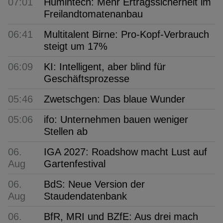
07:01
Humintech: Mehr Ertragssicherheit im
Freilandtomatenanbau
06:41
Multitalent Birne: Pro-Kopf-Verbrauch
steigt um 17%
06:09
KI: Intelligent, aber blind für
Geschäftsprozesse
05:46
Zwetschgen: Das blaue Wunder
05:06
ifo: Unternehmen bauen weniger
Stellen ab
06.
IGA 2027: Roadshow macht Lust auf
Aug
Gartenfestival
06.
BdS: Neue Version der
Aug
Staudendatenbank
06.
BfR, MRI und BZfE: Aus drei mach