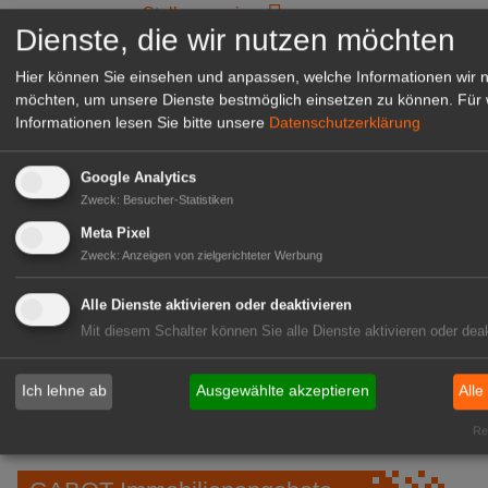
zur Stellenanzeige
Dienste, die wir nutzen möchten
Hier können Sie einsehen und anpassen, welche Informationen wir 
möchten, um unsere Dienste bestmöglich einsetzen zu können.
Für 
Informationen lesen Sie bitte unsere
Datenschutzerklärung
Google Analytics
Zweck
:
Besucher-Statistiken
Meta Pixel
Zweck
:
Anzeigen von zielgerichteter Werbung
Alle Dienste aktivieren oder deaktivieren
Gärtnerei Hanns
Mit diesem Schalter können Sie alle Dienste aktivieren oder deak
Mitarbeiter (m/w/d) für unsere
Logistikhalle
Ich lehne ab
Ausgewählte akzeptieren
Alle
Herongen
zur Stellenanzeige
Rea