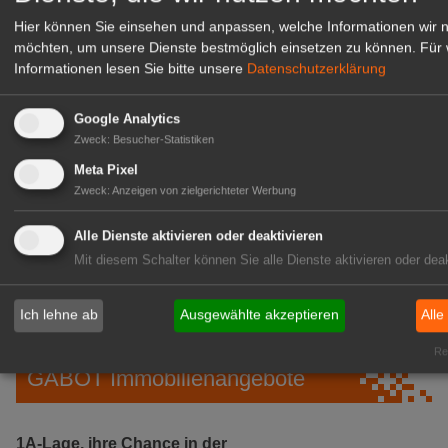
Hier können Sie einsehen und anpassen, welche Informationen wir 
möchten, um unsere Dienste bestmöglich einsetzen zu können.
Für 
Informationen lesen Sie bitte unsere
Datenschutzerklärung
Google Analytics
Zweck
:
Besucher-Statistiken
Meta Pixel
Zweck
:
Anzeigen von zielgerichteter Werbung
Gärtnerei Hanns
Alle Dienste aktivieren oder deaktivieren
Mitarbeiter (m/w/d) für unsere
Mit diesem Schalter können Sie alle Dienste aktivieren oder deak
Logistikhalle
Herongen
Ich lehne ab
Ausgewählte akzeptieren
Alle
zur Stellenanzeige
Rea
GABOT Immobilienangebote
1A-Lage, ihre Chance in der