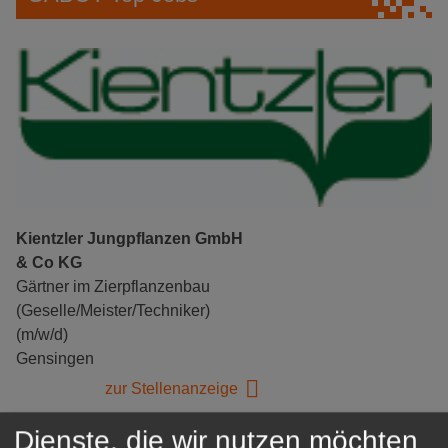
Kientzler Jungpflanzen GmbH
& Co KG
Gärtner im Zierpflanzenbau
(Geselle/Meister/Techniker)
(m/w/d)
Gensingen
zur Stellenanzeige
Dienste, die wir nutzen möchten