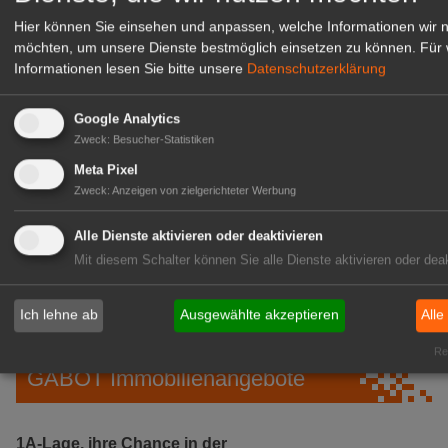
Hier können Sie einsehen und anpassen, welche Informationen wir 
möchten, um unsere Dienste bestmöglich einsetzen zu können.
Für 
Informationen lesen Sie bitte unsere
Datenschutzerklärung
Google Analytics
Zweck
:
Besucher-Statistiken
Meta Pixel
Zweck
:
Anzeigen von zielgerichteter Werbung
Gärtnerei Hanns
Alle Dienste aktivieren oder deaktivieren
Mitarbeiter (m/w/d) für unsere
Mit diesem Schalter können Sie alle Dienste aktivieren oder deak
Logistikhalle
Herongen
Ich lehne ab
Ausgewählte akzeptieren
Alle
zur Stellenanzeige
Rea
GABOT Immobilienangebote
1A-Lage, ihre Chance in der