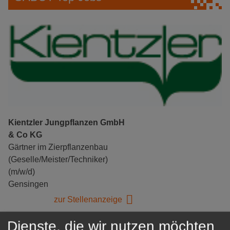
Kientzler Jungpflanzen GmbH
& Co KG
Gärtner im Zierpflanzenbau
(Geselle/Meister/Techniker)
(m/w/d)
Gensingen
zur Stellenanzeige
Dienste, die wir nutzen möchten