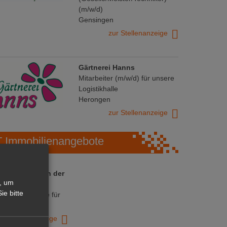
(m/w/d)
Gensingen
zur Stellenanzeige
Gärtnerei Hanns
Mitarbeiter (m/w/d) für unsere
Logistikhalle
Herongen
zur Stellenanzeige
Immobilienangebote
 ihre Chance in der
, um
ranche
ie bitte
ative Immobilie für
trieb!
zur Anzeige