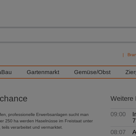
Bra
aBau
Gartenmarkt
Gemüse/Obst
Zie
schance
Weitere
09:00
I
effen, professionelle Erwerbsanlagen sucht man
7
über 250 ha werden Haselnüsse im Freistaat unter
teils verarbeitet und vermarktet.
08:07
A