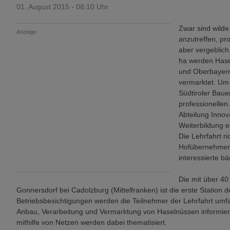
01. August 2015 - 08:10 Uhr
Zwar sind wilde
Anzeige
anzutreffen, pr
aber vergeblich
ha werden Hasel
und Oberbayern 
vermarktet. Um
Südtiroler Baue
professionellen
Abteilung Inno
Weiterbildung e
Die Lehrfahrt r
Hofübernehmer 
interessierte bä
Die mit über 40
Gonnersdorf bei Cadolzburg (Mittelfranken) ist die erste Station
Betriebsbesichtigungen werden die Teilnehmer der Lehrfahrt umf
Anbau, Verarbeitung und Vermarktung von Haselnüssen informiert
mithilfe von Netzen werden dabei thematisiert.