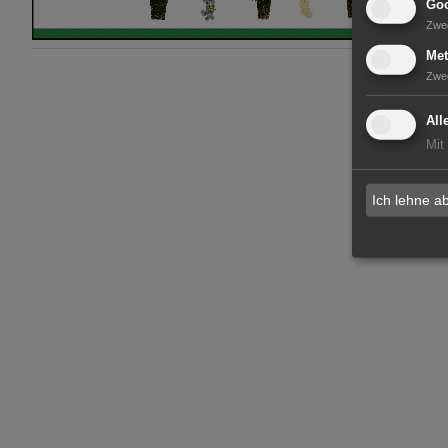
Goo
Zwe
Met
Zwe
All
Mit
Ich lehne a