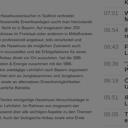
K
07:01
W
 Haselnusssträucher in Südtirol verbreitet
M
ofessionelle Erwerbsanlagen sucht man hierzulande
. Nicht so in Bayern: Auf insgesamt über 250
06:54
i
nüsse im Freistaat unter anderem in Mittelfranken
r
professionell angebaut, teils verarbeitet und
 die Haselnuss als möglichen Zuerwerb auch
06:43
F
rn vorzustellen und die Erfolgsfaktoren für einen
L
 Anbau direkt vor Ort auszuloten, hat die SBB-
06:39
"
vation & Energie zusammen mit der SBB-
P
ine zweitägige Lehrfahrt nach Bayern organisiert.
ichtet sich an Jungbäuerinnen und Jungbauern,
06:19
Ö
sowie an alternativen Erwerbsmöglichkeiten
uerliche Betriebe.
05:51
I
 Sorten einzigartige Haselnuss-Versuchsanlage in
L
 der Lehrfahrt. Im Rahmen von insgesamt vier
assend über alle wichtigen Aspekte zu den Themen
05:05
T
. Auch der biologische Anbau sowie eine Ernte
e