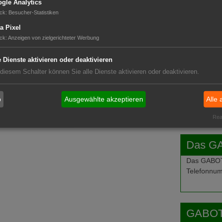
gle Analytics
ck
:
Besucher-Statistiken
GABOT 
a Pixel
ck
:
Anzeigen von zielgerichteter Werbung
e Dienste aktivieren oder deaktivieren
 diesem Schalter können Sie alle Dienste aktivieren oder deaktivieren.
b
Ausgewählte akzeptieren
Alle 
Real
Das G
Das GABOT-
Telefonnum
GABOT