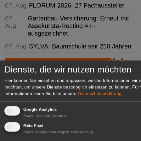
07. Aug
FLORUM 2026: 27 Fachaussteller
07.
Gartenbau-Versicherung: Erneut mit
Aug
Assekurata-Reating A++
ausgezeichnet
07. Aug
SYLVA: Baumschule seit 250 Jahren
GABOT Top-Jobs
Dienste, die wir nutzen möchten
Hier können Sie einsehen und anpassen, welche Informationen wir 
möchten, um unsere Dienste bestmöglich einsetzen zu können.
Für 
Informationen lesen Sie bitte unsere
Datenschutzerklärung
Google Analytics
Zweck
:
Besucher-Statistiken
Meta Pixel
Zweck
:
Anzeigen von zielgerichteter Werbung
Kientzler Jungpflanzen GmbH