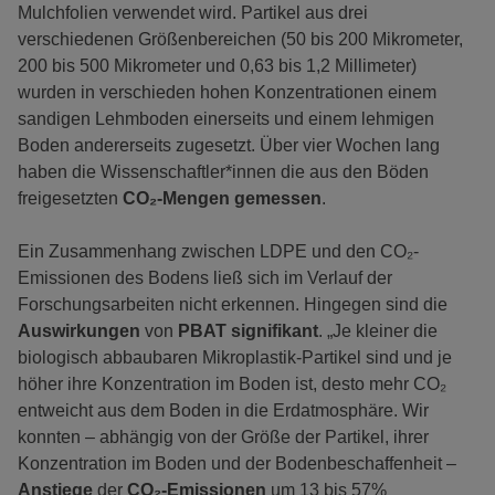
Mulchfolien verwendet wird. Partikel aus drei
verschiedenen Größenbereichen (50 bis 200 Mikrometer,
200 bis 500 Mikrometer und 0,63 bis 1,2 Millimeter)
wurden in verschieden hohen Konzentrationen einem
sandigen Lehmboden einerseits und einem lehmigen
Boden andererseits zugesetzt. Über vier Wochen lang
haben die Wissenschaftler*innen die aus den Böden
freigesetzten
CO₂-Mengen gemessen
.
Ein Zusammenhang zwischen LDPE und den CO₂-
Emissionen des Bodens ließ sich im Verlauf der
Forschungsarbeiten nicht erkennen. Hingegen sind die
Auswirkungen
von
PBAT
signifikant
. „Je kleiner die
biologisch abbaubaren Mikroplastik-Partikel sind und je
höher ihre Konzentration im Boden ist, desto mehr CO₂
entweicht aus dem Boden in die Erdatmosphäre. Wir
konnten – abhängig von der Größe der Partikel, ihrer
Konzentration im Boden und der Bodenbeschaffenheit –
Anstiege
der
CO₂-Emissionen
um 13 bis 57%