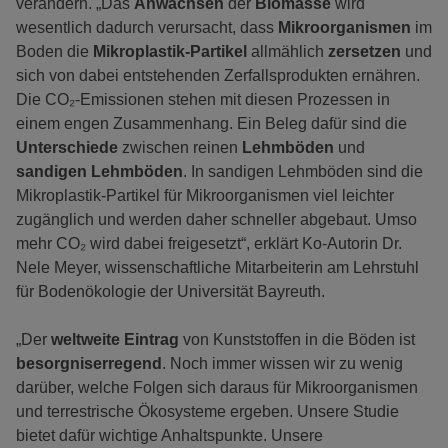
verändern. „Das
Anwachsen
der
Biomasse
wird
wesentlich dadurch verursacht, dass
Mikroorganismen
im
Boden die
Mikroplastik-Partikel
allmählich
zersetzen
und
sich von dabei entstehenden Zerfallsprodukten ernähren.
Die CO₂-Emissionen stehen mit diesen Prozessen in
einem engen Zusammenhang. Ein Beleg dafür sind die
Unterschiede
zwischen reinen
Lehmböden
und
sandigen Lehmböden
. In sandigen Lehmböden sind die
Mikroplastik-Partikel für Mikroorganismen viel leichter
zugänglich und werden daher schneller abgebaut. Umso
mehr CO₂ wird dabei freigesetzt“, erklärt Ko-Autorin Dr.
Nele Meyer, wissenschaftliche Mitarbeiterin am Lehrstuhl
für Bodenökologie der Universität Bayreuth.
„Der
weltweite Eintrag
von Kunststoffen in die Böden ist
besorgniserregend
. Noch immer wissen wir zu wenig
darüber, welche Folgen sich daraus für Mikroorganismen
und terrestrische Ökosysteme ergeben. Unsere Studie
bietet dafür wichtige Anhaltspunkte. Unsere