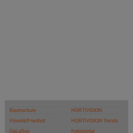
Baumschule
HORTIVISION
Floristik/Friedhof
HORTIVISION Trends
GaLaBau
Naturportal