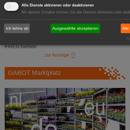
GABOT Immobilienangebote
Alle Dienste aktivieren oder deaktivieren
Mit diesem Schalter können Sie alle Dienste aktivieren oder deak
1A-Lage, ihre Chance in der
Ich lehne ab
Ausgewählte akzeptieren
Alle
grünen Branche
Rea
Repräsentative Immobilie für
IHREN Betrieb!
zur Anzeige
GABOT Marktplatz