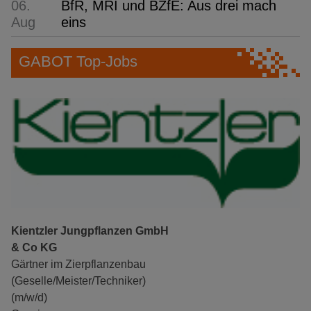
06.
BfR, MRI und BZfE: Aus drei mach
Aug
eins
GABOT Top-Jobs
Kientzler Jungpflanzen GmbH
& Co KG
Gärtner im Zierpflanzenbau
(Geselle/Meister/Techniker)
(m/w/d)