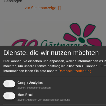
Gensingen
zur Stellenanzeige
Dienste, die wir nutzen möchten
Hier können Sie einsehen und anpassen, welche Informationen wir 
möchten, um unsere Dienste bestmöglich einsetzen zu können.
Für 
Informationen lesen Sie bitte unsere
Datenschutzerklärung
Gärtnerei Hanns
Mitarbeiter (m/w/d) für unsere
Google Analytics
Logistikhalle
Zweck
:
Besucher-Statistiken
Herongen
Meta Pixel
zur Stellenanzeige
Zweck
:
Anzeigen von zielgerichteter Werbung