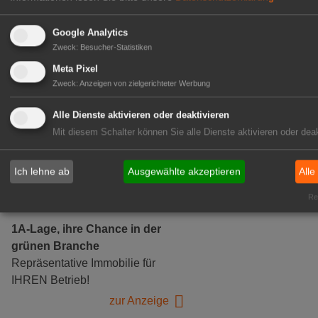
Google Analytics
Zweck
:
Besucher-Statistiken
Gärtnerei Hanns
Meta Pixel
Zweck
:
Anzeigen von zielgerichteter Werbung
Mitarbeiter (m/w/d) für unsere
Logistikhalle
Alle Dienste aktivieren oder deaktivieren
Herongen
Mit diesem Schalter können Sie alle Dienste aktivieren oder deak
zur Stellenanzeige
Ich lehne ab
Ausgewählte akzeptieren
Alle
GABOT Immobilienangebote
Rea
1A-Lage, ihre Chance in der
grünen Branche
Repräsentative Immobilie für
IHREN Betrieb!
zur Anzeige