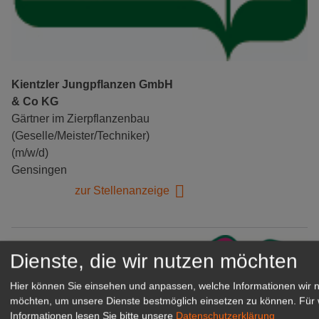
Kientzler Jungpflanzen GmbH
& Co KG
Gärtner im Zierpflanzenbau
(Geselle/Meister/Techniker)
(m/w/d)
Gensingen
zur Stellenanzeige
Dienste, die wir nutzen möchten
Hier können Sie einsehen und anpassen, welche Informationen wir 
möchten, um unsere Dienste bestmöglich einsetzen zu können.
Für 
Informationen lesen Sie bitte unsere
Datenschutzerklärung