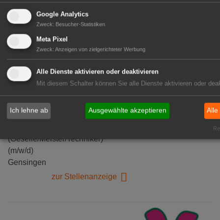
Google Analytics
Zweck
:
Besucher-Statistiken
Meta Pixel
Zweck
:
Anzeigen von zielgerichteter Werbung
Alle Dienste aktivieren oder deaktivieren
Mit diesem Schalter können Sie alle Dienste aktivieren oder deak
Kientzler Jungpflanzen GmbH
Ich lehne ab
Ausgewählte akzeptieren
Alle
& Co KG
Gärtner im Zierpflanzenbau
Rea
(Geselle/Meister/Techniker)
(m/w/d)
Gensingen
zur Stellenanzeige