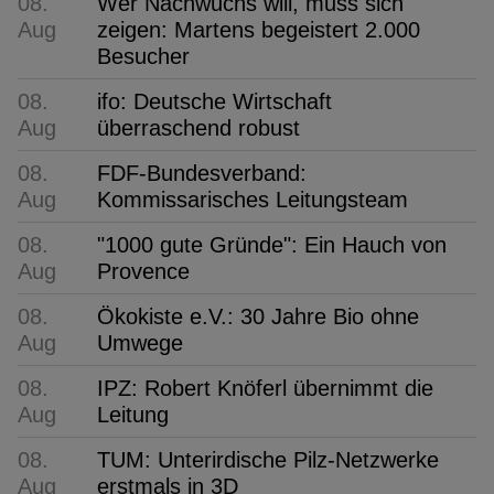
08.
Wer Nachwuchs will, muss sich
Aug
zeigen: Martens begeistert 2.000
Besucher
08.
ifo: Deutsche Wirtschaft
Aug
überraschend robust
08.
FDF-Bundesverband:
Aug
Kommissarisches Leitungsteam
08.
"1000 gute Gründe": Ein Hauch von
Aug
Provence
08.
Ökokiste e.V.: 30 Jahre Bio ohne
Aug
Umwege
08.
IPZ: Robert Knöferl übernimmt die
Aug
Leitung
08.
TUM: Unterirdische Pilz-Netzwerke
Aug
erstmals in 3D