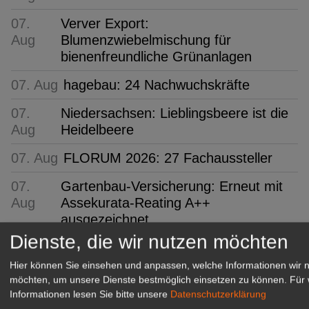
07.
Verver Export:
Aug
Blumenzwiebelmischung für
bienenfreundliche Grünanlagen
07. Aug
hagebau: 24 Nachwuchskräfte
07.
Niedersachsen: Lieblingsbeere ist die
Aug
Heidelbeere
07. Aug
FLORUM 2026: 27 Fachaussteller
07.
Gartenbau-Versicherung: Erneut mit
Aug
Assekurata-Reating A++
ausgezeichnet
Dienste, die wir nutzen möchten
07. Aug
SYLVA: Baumschule seit 250 Jahren
Hier können Sie einsehen und anpassen, welche Informationen wir 
möchten, um unsere Dienste bestmöglich einsetzen zu können.
Für 
GABOT Top-Jobs
Informationen lesen Sie bitte unsere
Datenschutzerklärung