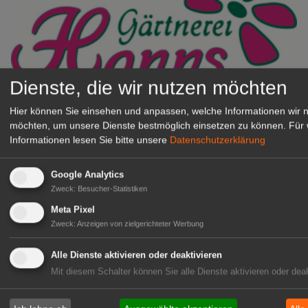
Dienste, die wir nutzen möchten
Gärtnerei Hanns
Hier können Sie einsehen und anpassen, welche Informationen wir 
Mitarbeiter (m/w/d) für unsere
möchten, um unsere Dienste bestmöglich einsetzen zu können.
Für 
Logistikhalle
Informationen lesen Sie bitte unsere
Datenschutzerklärung
Herongen
zur Stellenanzeige
Google Analytics
Zweck
:
Besucher-Statistiken
Meta Pixel
GABOT Immobilienangebote
Zweck
:
Anzeigen von zielgerichteter Werbung
Alle Dienste aktivieren oder deaktivieren
1A-Lage, ihre Chance in der
Mit diesem Schalter können Sie alle Dienste aktivieren oder deak
grünen Branche
Repräsentative Immobilie für