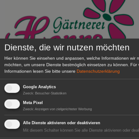
Dienste, die wir nutzen möchten
Hier können Sie einsehen und anpassen, welche Informationen wir 
Gärtnerei Hanns
möchten, um unsere Dienste bestmöglich einsetzen zu können.
Für 
Mitarbeiter (m/w/d) für unsere
Informationen lesen Sie bitte unsere
Datenschutzerklärung
Logistikhalle
Herongen
Google Analytics
zur Stellenanzeige
Zweck
:
Besucher-Statistiken
Meta Pixel
Zweck
:
Anzeigen von zielgerichteter Werbung
GABOT Immobilienangebote
Alle Dienste aktivieren oder deaktivieren
1A-Lage, ihre Chance in der
Mit diesem Schalter können Sie alle Dienste aktivieren oder deak
grünen Branche