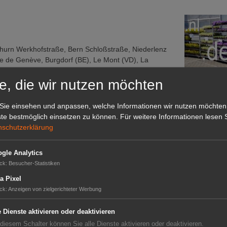
othurn Werkhofstraße, Bern Schloßstraße, Niederlenz
 de Genève, Burgdorf (BE), Le Mont (VD), La
-Affoltern, Spreitenbach Shoppi Tivoli, Lausanne
e, die wir nutzen möchten
auten, Umbauten und das Facility Management wurden
. Seit Markteintritt hat Lidl Schweiz rund 1,2 Mia.
Sie einsehen und anpassen, welche Informationen wir nutzen möchten
Das G
te bestmöglich einsetzen zu können.
Für weitere Informationen lesen S
nschutzerklärung
Das GABOT-
Telefonnum
e 2019 beschäftigte Lidl rund 4000
gle Analytics
 rund 60 junge Menschen eine Lehre bei Lidl
ck
:
Besucher-Statistiken
ce to Work" zum dritten Mal in Folge als einer der
eilenstein für die Mitarbeitenden war zudem die
a Pixel
GABOT
pelung des Vaterschaftsurlaubs von zwei auf vier
ck
:
Anzeigen von zielgerichteter Werbung
6 auf 18 Wochen: beides bei 100% Lohnfortzahlung.
Job-An
e Dienste aktivieren oder deaktivieren
 im kommenden Jahr fortsetzt. (Lidl Schweiz)
Job-Ge
 diesem Schalter können Sie alle Dienste aktivieren oder deaktivieren.