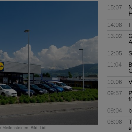
15:07
N
H
14:08
F
13:02
G
A
12:05
S
11:04
B
G
10:06
V
09:57
P
f
09:04
b
08:08
T
e
Meilensteinen. Bild: Lidl.