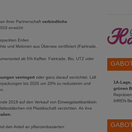
n ihrer Partnerschaft
verbindliche
019 erreicht:
epackten Erden
te und Melonen aus Übersee zertifiziert (Fairtrade,
lumenanteil ab 5% Kaffee: Fairtrade, Bio, UTZ oder
GABOT 
ckungen verringert
oder ganz darauf verzichtet. Lidl
1A-Lage,
verpackungen bis 2025 um 20% zu reduzieren und
grünen B
en.
Repräsent
IHREN Be
nde 2019 auf den Verkauf von Einwegplastikartikeln
ttestäbchen mit Plastikschaft verzichten. An ihre
alien.
GABOT 
nd den Anteil an pflanzenbasierten