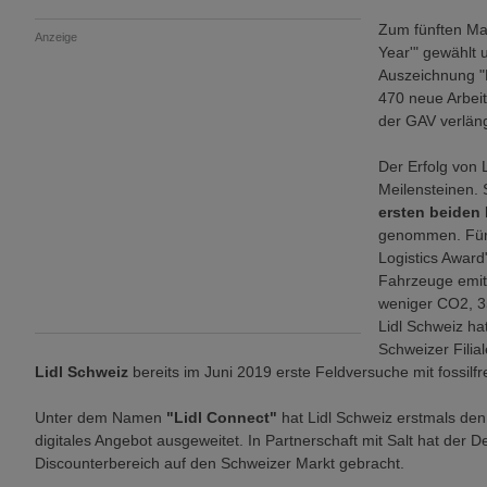
Zum fünften Ma
Anzeige
Year'" gewählt 
Auszeichnung "
470 neue Arbei
der GAV verläng
Der Erfolg von 
Meilensteinen.
ersten beiden
genommen. Für 
Logistics Awar
Fahrzeuge emit
weniger CO2, 3
Lidl Schweiz hat
Schweizer Filial
Lidl Schweiz
bereits im Juni 2019 erste Feldversuche mit fossil
Unter dem Namen
"Lidl Connect"
hat Lidl Schweiz erstmals den
digitales Angebot ausgeweitet. In Partnerschaft mit Salt hat der 
Discounterbereich auf den Schweizer Markt gebracht.