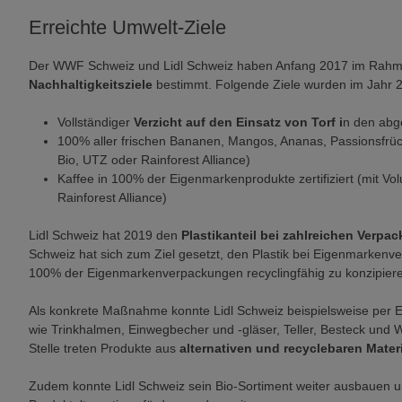
Erreichte Umwelt-Ziele
Der WWF Schweiz und Lidl Schweiz haben Anfang 2017 im Rahme
Nachhaltigkeitsziele
bestimmt. Folgende Ziele wurden im Jahr 2
Vollständiger
Verzicht auf den Einsatz von Torf i
n den abg
100% aller frischen Bananen, Mangos, Ananas, Passionsfrüch
Bio, UTZ oder Rainforest Alliance)
Kaffee in 100% der Eigenmarkenprodukte zertifiziert (mit Vo
Rainforest Alliance)
Lidl Schweiz hat 2019 den
Plastikanteil bei zahlreichen Verpa
Schweiz hat sich zum Ziel gesetzt, den Plastik bei Eigenmarken
100% der Eigenmarkenverpackungen recyclingfähig zu konzipier
Als konkrete Maßnahme konnte Lidl Schweiz beispielsweise per E
wie Trinkhalmen, Einwegbecher und -gläser, Teller, Besteck und Wa
Stelle treten Produkte aus
alternativen und recyclebaren Materi
Zudem konnte Lidl Schweiz sein Bio-Sortiment weiter ausbauen u