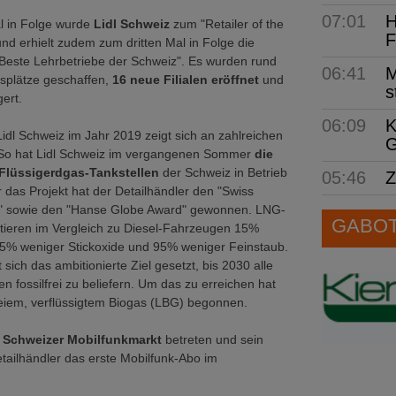
07:01
H
l in Folge wurde
Lidl Schweiz
zum "Retailer of the
F
und erhielt zudem zum dritten Mal in Folge die
Beste Lehrbetriebe der Schweiz". Es wurden rund
06:41
M
tsplätze geschaffen,
16 neue Filialen eröffnet
und
s
ert.
06:09
K
Lidl Schweiz im Jahr 2019 zeigt sich an zahlreichen
G
 So hat Lidl Schweiz im vergangenen Sommer
die
 Flüssigerdgas-Tankstellen
der Schweiz in Betrieb
05:46
Z
das Projekt hat der Detailhändler den "Swiss
d" sowie den "Hanse Globe Award" gewonnen. LNG-
GABOT 
tieren im Vergleich zu Diesel-Fahrzeugen 15%
5% weniger Stickoxide und 95% weniger Feinstaub.
 sich das ambitionierte Ziel gesetzt, bis 2030 alle
en fossilfrei zu beliefern. Um das zu erreichen hat
freiem, verflüssigtem Biogas (LBG) begonnen.
Schweizer Mobilfunkmarkt
betreten und sein
Detailhändler das erste Mobilfunk-Abo im