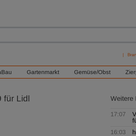
Bra
aBau
Gartenmarkt
Gemüse/Obst
Zie
für Lidl
Weitere
17:07
V
f
16:03
h