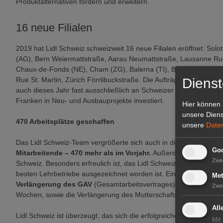
Produktalternativen fördern und erweitern.
16 neue Filialen
2019 hat Lidl Schweiz schweizweit 16 neue Filialen eröffnet: Sol
(AG), Bern Weiermattstraße, Aarau Neumattstraße, Lausanne Rue
Chaux-de-Fonds (NE), Cham (ZG), Balerna (TI), Biel Loeb, Zürich
Dienst
Rue St. Martin, Zürich Förrlibuckstraße. Die Aufträge für Neub
auch dieses Jahr fast ausschließlich an Schweizer Firmen vergeben
Franken in Neu- und Ausbauprojekte investiert.
Hier können 
unsere Diens
470 Arbeitsplätze geschaffen
unsere
Date
Das Lidl Schweiz-Team vergrößerte sich auch in diesem Jahr.
End
Goo
Mitarbeitende – 470 mehr als im Vorjahr.
Außerdem absolvieren
Zwe
Schweiz. Besonders erfreulich ist, das Lidl Schweiz von "Great Pla
besten Lehrbetriebe ausgezeichnet worden ist. Ein
besonderer M
Met
Verlängerung des GAV
(Gesamtarbeitsvertrages) und die Verdop
Zwe
Wochen, sowie die Verlängerung des Mutterschaftsurlaubs von 1
All
Lidl Schweiz ist überzeugt, das sich die erfolgreiche Entwicklung
Mit