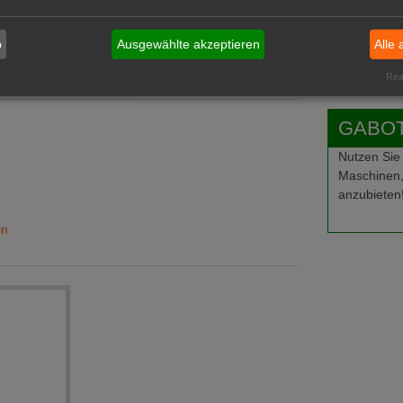
Ausbild
b
Ausgewählte akzeptieren
Alle 
Stellen
Stellen
Real
GABOT-
Nutzen Sie
Maschinen,
anzubieten
in