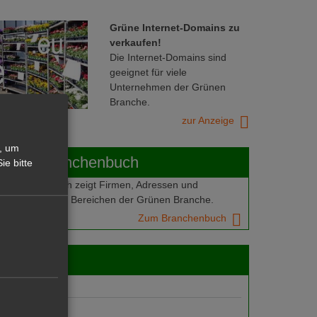
Grüne Internet-Domains zu
verkaufen!
Die Internet-Domains sind
geeignet für viele
Unternehmen der Grünen
Branche.
zur Anzeige
, um
ABOT-Branchenbuch
ie bitte
Branchenbuch zeigt Firmen, Adressen und
mern aus allen Bereichen der Grünen Branche.
Zum Branchenbuch
 jobs
gebote
suche