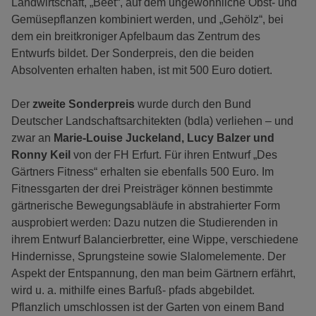
Landwirtschaft, „Beet“, auf dem ungewöhnliche Obst- und
Gemüsepflanzen kombiniert werden, und „Gehölz“, bei
dem ein breitkroniger Apfelbaum das Zentrum des
Entwurfs bildet. Der Sonderpreis, den die beiden
Absolventen erhalten haben, ist mit 500 Euro dotiert.
Der
zweite Sonderpreis
wurde durch den Bund
Deutscher Landschaftsarchitekten (bdla) verliehen – und
zwar an
Marie-Louise Juckeland, Lucy Balzer und
Ronny Keil
von der FH Erfurt. Für ihren Entwurf „Des
Gärtners Fitness“ erhalten sie ebenfalls 500 Euro. Im
Fitnessgarten der drei Preisträger können bestimmte
gärtnerische Bewegungsabläufe in abstrahierter Form
ausprobiert werden: Dazu nutzen die Studierenden in
ihrem Entwurf Balancierbretter, eine Wippe, verschiedene
Hindernisse, Sprungsteine sowie Slalomelemente. Der
Aspekt der Entspannung, den man beim Gärtnern erfährt,
wird u. a. mithilfe eines Barfuß- pfads abgebildet.
Pflanzlich umschlossen ist der Garten von einem Band