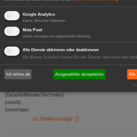
Google Analytics
Zweck
:
Besucher-Statistiken
Meta Pixel
Zweck
:
Anzeigen von zielgerichteter Werbung
Alle Dienste aktivieren oder deaktivieren
Mit diesem Schalter können Sie alle Dienste aktivieren oder deak
Kientzler Jungpflanzen GmbH
Ich lehne ab
Ausgewählte akzeptieren
Alle
& Co KG
Rea
Gärtner im Zierpflanzenbau
(Geselle/Meister/Techniker)
(m/w/d)
Gensingen
zur Stellenanzeige