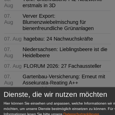
Aug
erstmals in 3D
07.
Verver Export:
Aug
Blumenzwiebelmischung für
bienenfreundliche Grünanlagen
07. Aug
hagebau: 24 Nachwuchskräfte
07.
Niedersachsen: Lieblingsbeere ist die
Aug
Heidelbeere
07. Aug
FLORUM 2026: 27 Fachaussteller
07.
Gartenbau-Versicherung: Erneut mit
Aug
Assekurata-Reating A++
ausgezeichnet
Dienste, die wir nutzen möchten
07. Aug
SYLVA: Baumschule seit 250 Jahren
Hier können Sie einsehen und anpassen, welche Informationen wir 
möchten, um unsere Dienste bestmöglich einsetzen zu können.
Für 
GABOT Top-Jobs
Informationen lesen Sie bitte unsere
Datenschutzerklärung