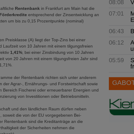
08:08
V
aftliche
Rentenbank
in Frankfurt am Main hat die
07:01
M
Förderkredite
entsprechend der Zinsent­wicklung an
E
ten um bis zu 0,15 Prozent­punkte (nominal)
06:43
B
en Preisklasse (A) liegt der Top-Zins bei einer
06:12
A
 Laufzeit von 10 Jahren mit einem tilgungsfreien
u
fektiv
1,41%
; bei einer Zinsbindung von 10 Jahren
eit von 20 Jahren mit einem tilgungsfreien Jahr sind
05:59
S
v 1,71%.
f
ramme der Rentenbank richten sich unter anderem
GABOT 
 der Agrar-, Ernährungs- und Forstwirtschaft sowie
 Bereich Fischerei oder erneuerbarer Energien und
nzierung von Investitionen oder Betriebsmitteln.
tschaft und den ländlichen Raum dürfen neben
n, soweit die von der EU vorgegebenen Bei­
der Rentenbank sind die Kreditanträge an die
­haltigkeit der Sicherheiten nehmen die