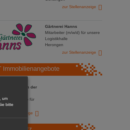
zur Stellenanzeige
Gärtnerei Hanns
Mitarbeiter (m/w/d) für unsere
Logistikhalle
Herongen
zur Stellenanzeige
Immobilienangebote
 ihre Chance in der
ranche
, um
ative Immobilie für
ie bitte
trieb!
zur Anzeige
Marktplatz