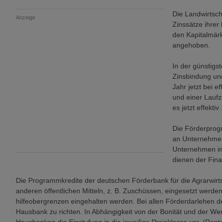
Die Landwirtsch
Anzeige
Zinssätze ihrer
den Kapitalmärk
angehoben.
In der günstigst
Zinsbindung und
Jahr jetzt bei ef
und einer Laufz
es jetzt effekti
Die Förderprog
an Unternehmen
Unternehmen im
dienen der Fina
Die Programmkredite der deutschen Förderbank für die Agrar­wir
anderen öffentlichen Mitteln, z. B. Zuschüssen, eingesetzt werde
hilfeobergren­zen eingehalten werden. Bei allen Förderdarle­hen 
Hausbank zu richten. In Abhängigkeit von der Bonität und der Wert