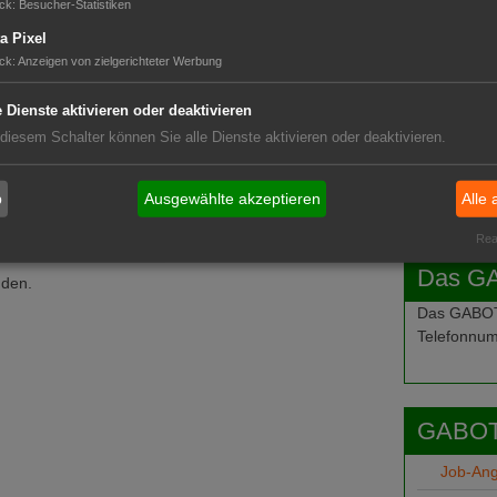
ck
:
Besucher-Statistiken
a Pixel
ck
:
Anzeigen von zielgerichteter Werbung
e Dienste aktivieren oder deaktivieren
 diesem Schalter können Sie alle Dienste aktivieren oder deaktivieren.
b
Ausgewählte akzeptieren
Alle 
Real
Das G
nden.
Das GABOT-
Telefonnum
GABOT
Job-An