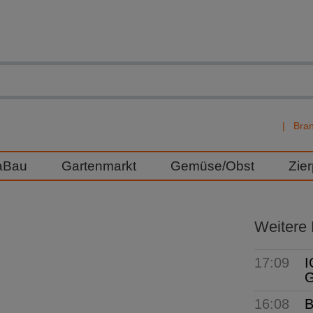
Bra
aBau
Gartenmarkt
Gemüse/Obst
Zie
Weitere
17:09
I
G
16:08
B