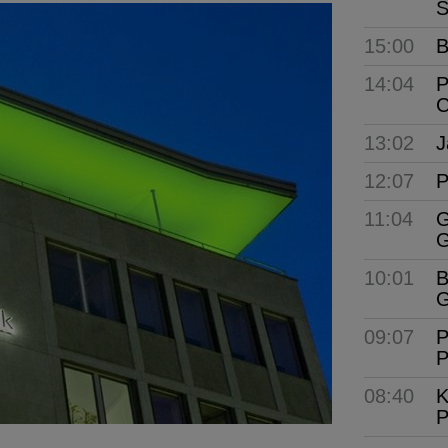
S
15:00
B
14:04
P
C
13:02
J
12:07
P
11:04
G
G
10:01
B
G
09:07
P
P
08:40
K
P