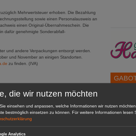
zuzüglich Mehrwertsteuer erhoben. Die Bezahlung
Rechnungsstellung sowie einen Personalausweis an
n Nachweis einen Original-Übernahmeschein. Die
n dafür genehmigte Sonderabfall-
ter und andere Verpackungen entsorgt werden.
ober und November an einigen Standorten.
a.de
zu finden. (IVA)
GABOT 
e, die wir nutzen möchten
1A-Lage,
grünen B
Sie einsehen und anpassen, welche Informationen wir nutzen möchten
Repräsent
te bestmöglich einsetzen zu können.
Für weitere Informationen lesen S
IHREN Be
nschutzerklärung
hutzmittel
gle Analytics