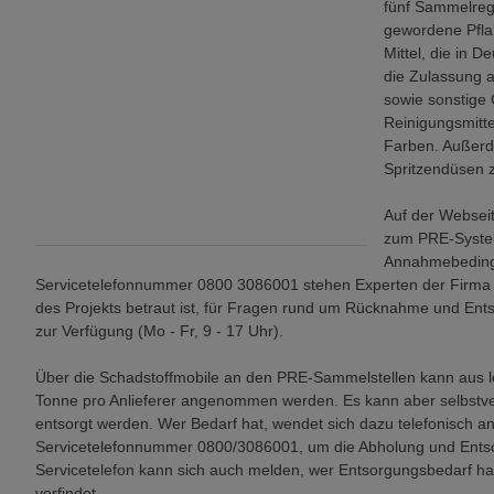
fünf Sammelreg
gewordene Pfla
Mittel, die in 
die Zulassung a
sowie sonstige 
Reinigungsmitte
Farben. Außerd
Spritzendüsen
Auf der Websei
zum PRE-System
Annahmebedingu
Servicetelefonnummer 0800 3086001 stehen Experten der Firma
des Projekts betraut ist, für Fragen rund um Rücknahme und En
zur Verfügung (Mo - Fr, 9 - 17 Uhr).
Über die Schadstoffmobile an den PRE-Sammelstellen kann aus 
Tonne pro Anlieferer angenommen werden. Es kann aber selbstve
entsorgt werden. Wer Bedarf hat, wendet sich dazu telefonisch 
Servicetelefonnummer 0800/3086001, um die Abholung und Entsor
Servicetelefon kann sich auch melden, wer Entsorgungsbedarf ha
vorfindet.