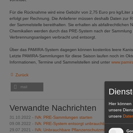
Für die Rücknahme wird eine Gebühr von 2,75 Euro pro kg/Liter 
erfolgt per Rechnung. Die Anlieferer müssen deshalb Daten zur 
der Sammelstelle bereithalten. Sie erhalten als abfallrechtliche
Chemikalien werden durch das PRE-System nach der Sammlung i
Verbrennungsanlagen verbracht und entsorgt.
Über das PAMIRA-System dagegen können kostenlos leere Kanis
Letzte PAMIRA-Sammlungen für diese Saison laufen noch im Okt
Informationen, Termine und Sammelstellen sind unter
www.pamir
Zurück
mail
Dienst
Hier können 
Verwandte Nachrichten
unsere Diens
unsere
Date
31.10.2022 -
IVA: PRE-Sammlungen starten
09.08.2022 -
IVA: PRE-System entsorgt unbrauchbare Pflanzensc
29.07.2021 -
IVA: Unbrauchbare Pflanzenschutzmittel entsorgen
Goo