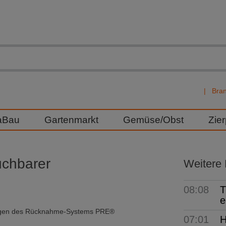
Bra
aBau
Gartenmarkt
Gemüse/Obst
Zie
chbarer
Weitere
08:08
T
e
ungen des Rücknahme-Systems PRE®
07:01
H