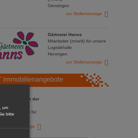
Gensingen
zur Stellenanzeige
Gärtnerei Hanns
Mitarbeiter (m/w/d) für unsere
Logistikhalle
Herongen
zur Stellenanzeige
Immobilienangebote
 ihre Chance in der
ranche
, um
ative Immobilie für
ie bitte
trieb!
zur Anzeige