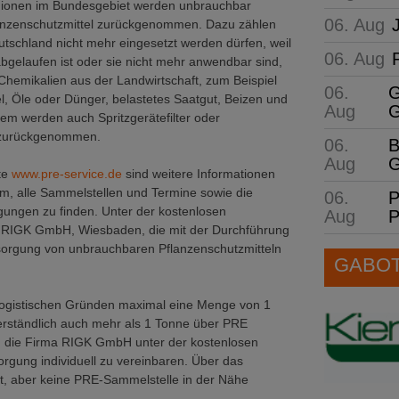
ionen im Bundesgebiet werden unbrauchbar
06. Aug
nzenschutzmittel zurückgenommen. Dazu zählen
Deutschland nicht mehr eingesetzt werden dürfen, weil
06. Aug
bgelaufen ist oder sie nicht mehr anwendbar sind,
Chemikalien aus der Landwirtschaft, zum Beispiel
06.
G
l, Öle oder Dünger, belastetes Saatgut, Beizen und
Aug
G
em werden auch Spritzgerätefilter oder
 zurückgenommen.
06.
B
Aug
G
te
www.pre-service.de
sind weitere Informationen
, alle Sammelstellen und Termine sowie die
06.
P
ngen zu finden. Unter der kostenlosen
Aug
P
 RIGK GmbH, Wiesbaden, die mit der Durchführung
tsorgung von unbrauchbaren Pflanzenschutzmitteln
GABOT 
logistischen Gründen maximal eine Menge von 1
rständlich auch mehr als 1 Tonne über PRE
an die Firma RIGK GmbH unter der kostenlosen
gung individuell zu vereinbaren. Über das
t, aber keine PRE-Sammelstelle in der Nähe