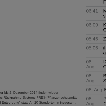
F
06:41
M
s
06:09
K
G
05:46
Z
05:06
i
a
06.
I
Aug
G
06.
B
Aug
S
06. Aug
r bis 2. Dezember 2014 finden wieder
s Rücknahme-Systems PRE® (Pflanzenschutzmittel
06.
P
Entsorgung) statt. An 20 Standorten in insgesamt
Aug
C