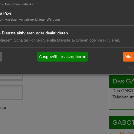
mittel startet
GABOT 
ck
:
Besucher-Statistiken
a Pixel
ck
:
Anzeigen von zielgerichteter Werbung
e Dienste aktivieren oder deaktivieren
 diesem Schalter können Sie alle Dienste aktivieren oder deaktivieren.
b
Ausgewählte akzeptieren
Alle 
Real
Das G
Das GABOT-
Telefonnum
nden.
GABOT
Job-An