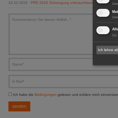
24.10.2018 -
PRE 2018: Entsorgung unbrauchbarer Pflanzenschutz
Zwe
Met
Zwe
All
Mit
Ich lehne a
Ich habe die
Bedingungen
gelesen und erkläre mich einversta