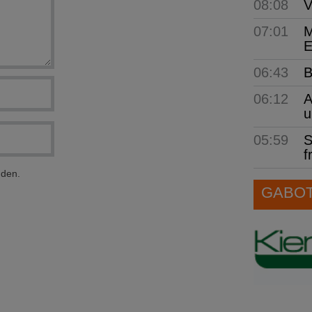
08:08
V
07:01
M
E
06:43
B
06:12
A
u
05:59
S
f
nden.
GABOT 