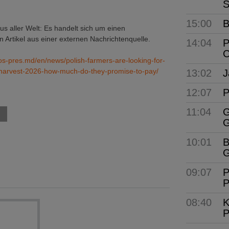
S
15:00
B
 aller Welt: Es handelt sich um einen
 Artikel aus einer externen Nachrichtenquelle.
14:04
P
C
gos-pres.md/en/news/polish-farmers-are-looking-for-
y-harvest-2026-how-much-do-they-promise-to-pay/
13:02
J
12:07
P
11:04
G
G
10:01
B
G
09:07
P
P
08:40
K
P