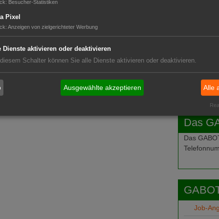
ck
:
Besucher-Statistiken
a Pixel
ck
:
Anzeigen von zielgerichteter Werbung
e Dienste aktivieren oder deaktivieren
 diesem Schalter können Sie alle Dienste aktivieren oder deaktivieren.
b
Ausgewählte akzeptieren
Alle 
Real
Das G
Das GABOT-
Telefonnum
GABOT
Job-An