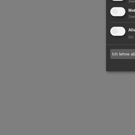
Zwe
Met
Zwe
All
Mit
Ich lehne a