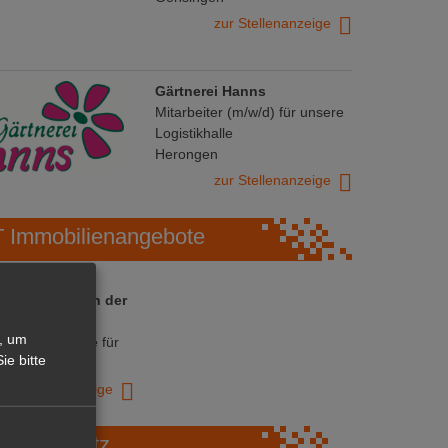
zur Stellenanzeige
Gärtnerei Hanns
Mitarbeiter (m/w/d) für unsere
Logistikhalle
Herongen
zur Stellenanzeige
Immobilienangebote
 ihre Chance in der
ranche
, um
ative Immobilie für
ie bitte
trieb!
zur Anzeige
Marktplatz