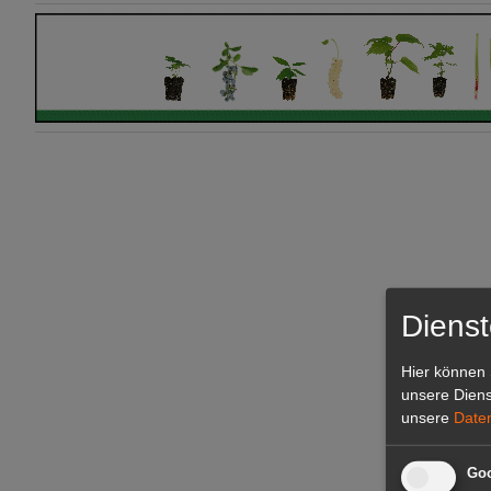
Dienst
Hier können 
unsere Diens
unsere
Date
Goo