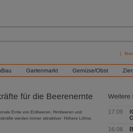
Bra
aBau
Gartenmarkt
Gemüse/Obst
Zie
räfte für die Beerenernte
Weitere
17:09
I
isonale Ernte von Erdbeeren, Himbeeren und
G
tskräfte werden immer attraktiver: Höhere Löhne,
16:08
B