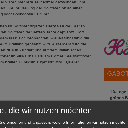
ider waren mehrere Teilnehmer gezwungen, ihre
. Die Beurteilung der Novitäten oblag einer
ng voor Boskoopse Culturen.
zchen im Sortimentsgarten
Harry van de Laar in
en Novitäten der letzten Jahre gepflanzt. Dort
em lässt sich beobachten, wie leistungsfähig die
ie im Freiland gepflanzt wird. Außerdem wird die
oenPlus
in Zundert und auf dem italienischen
ktober im Villa Erba Park am Comer See stattfinden
em breiten Publikum zugeführt wird. (Quelle:
GABOT 
1A-Lage,
grünen B
Repräsent
e, die wir nutzen möchten
IHREN Be
Sie einsehen und anpassen, welche Informationen wir nutzen möchten