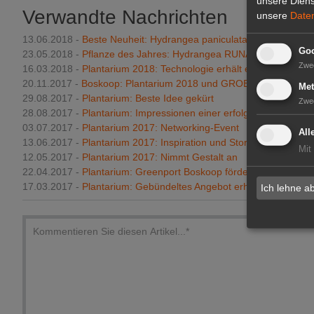
unsere Diens
Verwandte Nachrichten
unsere
Date
13.06.2018 -
Beste Neuheit: Hydrangea paniculata 'Breg14'
Goo
23.05.2018 -
Pflanze des Jahres: Hydrangea RUNAWAY BRIDE® 
Zwe
16.03.2018 -
Plantarium 2018: Technologie erhält eine Bühne
20.11.2017 -
Boskoop: Plantarium 2018 und GROEN-Direkt unter
Met
29.08.2017 -
Plantarium: Beste Idee gekürt
Zwe
28.08.2017 -
Plantarium: Impressionen einer erfolgreichen Messe
03.07.2017 -
Plantarium 2017: Networking-Event
All
13.06.2017 -
Plantarium 2017: Inspiration und Storytelling find
Mit
12.05.2017 -
Plantarium 2017: Nimmt Gestalt an
22.04.2017 -
Plantarium: Greenport Boskoop fördert Züchterplatz
17.03.2017 -
Plantarium: Gebündeltes Angebot erhöht Chancen
Ich lehne a