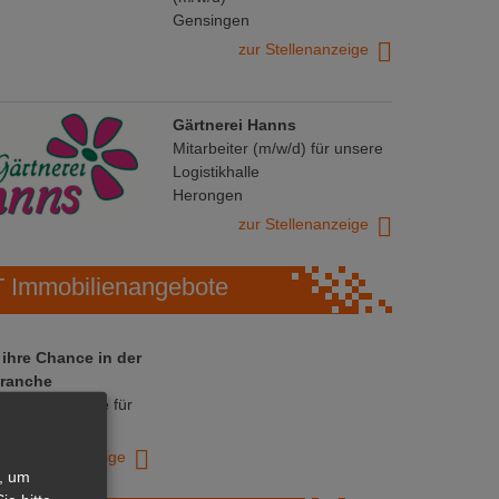
Gensingen
zur Stellenanzeige
Gärtnerei Hanns
Mitarbeiter (m/w/d) für unsere
Logistikhalle
Herongen
zur Stellenanzeige
Immobilienangebote
 ihre Chance in der
ranche
ative Immobilie für
trieb!
zur Anzeige
, um