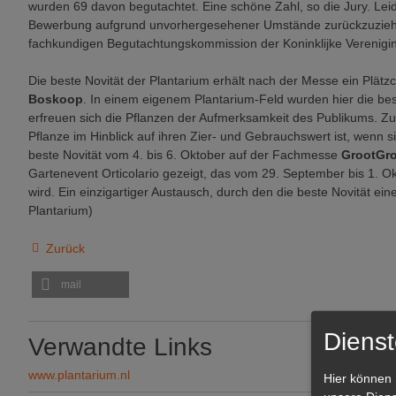
wurden 69 davon begutachtet. Eine schöne Zahl, so die Jury. Le
Bewerbung aufgrund unvorhergesehener Umstände zurückzuziehen
fachkundigen Begutachtungskommission der Koninklijke Verenigi
Die beste Novität der Plantarium erhält nach der Messe ein Plät
Boskoop
. In einem eigenem Plantarium-Feld wurden hier die best
erfreuen sich die Pflanzen der Aufmerksamkeit des Publikums. Zud
Pflanze im Hinblick auf ihren Zier- und Gebrauchswert ist, wenn s
beste Novität vom 4. bis 6. Oktober auf der Fachmesse
GrootGr
Gartenevent Orticolario gezeigt, das vom 29. September bis 1. O
wird. Ein einzigartiger Austausch, durch den die beste Novität ein
Plantarium)
Zurück
mail
Dienst
Verwandte Links
www.plantarium.nl
Hier können 