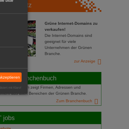
ie bitte
Marktplatz
Grüne Internet-Domains zu
verkaufen!
Die Internet-Domains sind
geeignet für viele
Unternehmen der Grünen
Branche.
zur Anzeige
ABOT-Branchenbuch
akzeptieren
Branchenbuch zeigt Firmen, Adressen und
isiert mit Klaro!
mern aus allen Bereichen der Grünen Branche.
Zum Branchenbuch
 jobs
gebote