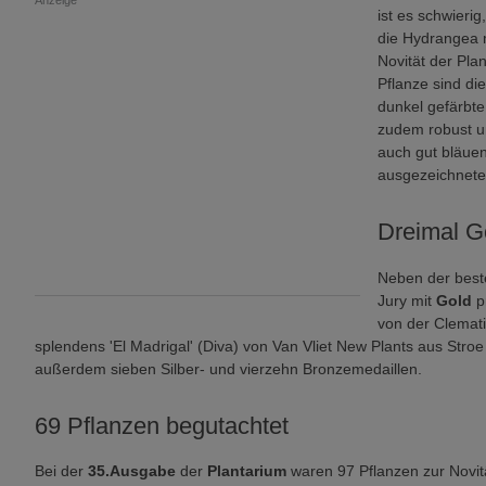
Anzeige
ist es schwierig
die Hydrangea m
Novität der Pla
Pflanze sind di
dunkel gefärbte 
zudem robust un
auch gut bläuen.
ausgezeichnete 
Dreimal G
Neben der bes
Jury mit
Gold
p
von der Clemati
splendens 'El Madrigal' (Diva) von Van Vliet New Plants aus Str
außerdem sieben Silber- und vierzehn Bronzemedaillen.
69 Pflanzen begutachtet
Bei der
35.Ausgabe
der
Plantarium
waren 97 Pflanzen zur Novi