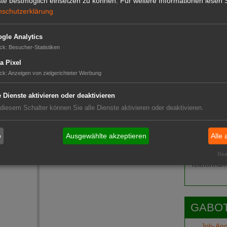
te bestmöglich einsetzen zu können.
Für weitere Informationen lesen S
GABOT 
nschutzerklärung
gle Analytics
'Snow White'
ck
:
Besucher-Statistiken
 einem Dach
a Pixel
ck
:
Anzeigen von zielgerichteter Werbung
e Dienste aktivieren oder deaktivieren
en zusammen
 diesem Schalter können Sie alle Dienste aktivieren oder deaktivieren.
Das G
b
Ausgewählte akzeptieren
Alle 
Das GABOT-
Real
Telefonnum
GABOT
Job-An