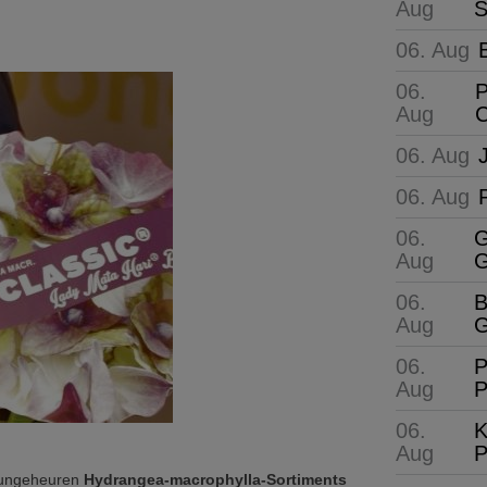
Aug
S
06. Aug
06.
P
Aug
C
06. Aug
06. Aug
06.
G
Aug
G
06.
B
Aug
G
06.
P
Aug
P
06.
K
Aug
P
 ungeheuren
Hydrangea-macrophylla-Sortiments