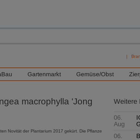
Bra
aBau
Gartenmarkt
Gemüse/Obst
Zie
angea macrophylla 'Jong
Weitere
06.
I
Aug
G
en Novität der Plantarium 2017 gekürt. Die Pflanze
06.
B