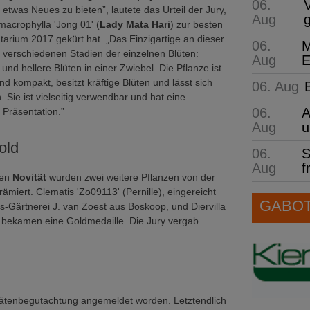
06.
, etwas Neues zu bieten”, lautete das Urteil der Jury,
Aug
acrophylla 'Jong 01' (
Lady Mata Hari
) zur besten
ntarium 2017 gekürt hat. „Das Einzigartige an dieser
06.
M
e verschiedenen Stadien der einzelnen Blüten:
Aug
E
und hellere Blüten in einer Zwiebel. Die Pflanze ist
d kompakt, besitzt kräftige Blüten und lässt sich
06. Aug
 Sie ist vielseitig verwendbar und hat eine
06.
A
Präsentation.”
Aug
u
old
06.
S
Aug
f
ten
Novität
wurden zwei weitere Pflanzen von der
rämiert. Clematis 'Zo09113' (Pernille), eingereicht
GABOT 
s-Gärtnerei J. van Zoest aus Boskoop, und Diervilla
oe bekamen eine Goldmedaille. Die Jury vergab
tätenbegutachtung angemeldet worden. Letztendlich