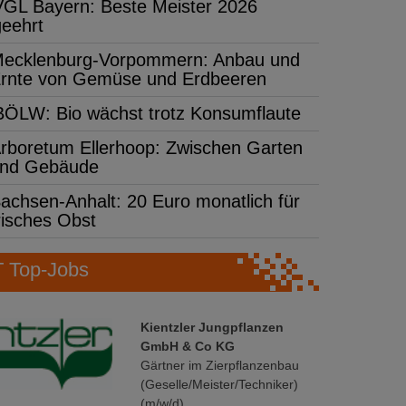
VGL Bayern: Beste Meister 2026
geehrt
ecklenburg-Vorpommern: Anbau und
rnte von Gemüse und Erdbeeren
BÖLW: Bio wächst trotz Konsumflaute
rboretum Ellerhoop: Zwischen Garten
nd Gebäude
achsen-Anhalt: 20 Euro monatlich für
risches Obst
Top-Jobs
Kientzler Jungpflanzen
GmbH & Co KG
Gärtner im Zierpflanzenbau
(Geselle/Meister/Techniker)
(m/w/d)