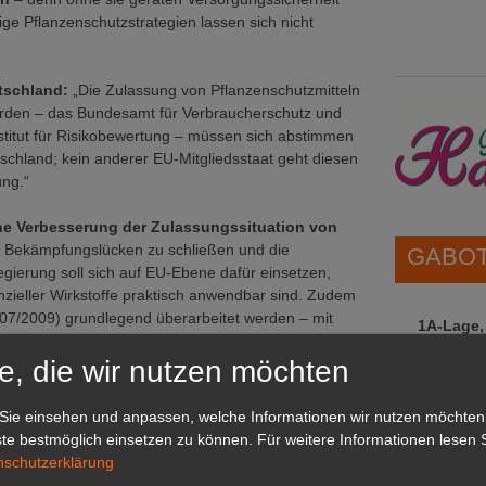
ge Pflanzenschutzstrategien lassen sich nicht
tschland:
„Die Zulassung von Pflanzenschutzmitteln
rden – das Bundesamt für Verbraucherschutz und
titut für Risikobewertung – müssen sich abstimmen
tschland; kein anderer EU-Mitgliedsstaat geht diesen
ung.“
he Verbesserung der Zulassungssituation von
m Bekämpfungslücken zu schließen und die
GABOT 
gierung soll sich auf EU-Ebene dafür einsetzen,
ieller Wirkstoffe praktisch anwendbar sind. Zudem
07/2009) grundlegend überarbeitet werden – mit
1A-Lage,
ägung sowie der schnelleren Zulassung innovativer
grünen B
e, die wir nutzen möchten
ulassungsverfahren effizienter, transparenter
Repräsent
Systeme in Europa sicherzustellen, um Sonderwege
IHREN Be
Sie einsehen und anpassen, welche Informationen wir nutzen möchten
te bestmöglich einsetzen zu können.
Für weitere Informationen lesen S
nschutzerklärung
GABOT 