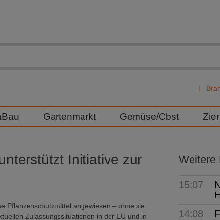
Bra
aBau
Gartenmarkt
Gemüse/Obst
Zie
nterstützt Initiative zur
Weitere
15:07
N
H
ame Pflanzenschutzmittel angewiesen – ohne sie
14:08
F
aktuellen Zulassungssituationen in der EU und in