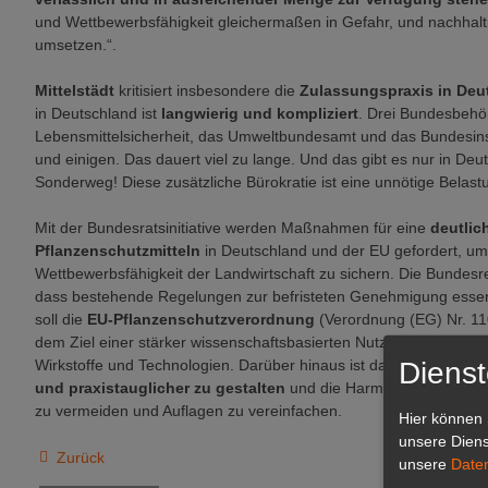
und Wettbewerbsfähigkeit gleichermaßen in Gefahr, und nachhalti
umsetzen.“.
Mittelstädt
kritisiert insbesondere die
Zulassungspraxis in Deu
in Deutschland ist
langwierig und kompliziert
. Drei Bundesbehö
Lebensmittelsicherheit, das Umweltbundesamt und das Bundesins
und einigen. Das dauert viel zu lange. Und das gibt es nur in Deu
Sonderweg! Diese zusätzliche Bürokratie ist eine unnötige Belast
Mit der Bundesratsinitiative werden Maßnahmen für eine
deutlic
Pflanzenschutzmitteln
in Deutschland und der EU gefordert, u
Wettbewerbsfähigkeit der Landwirtschaft zu sichern. Die Bundesre
dass bestehende Regelungen zur befristeten Genehmigung essenz
soll die
EU-Pflanzenschutzverordnung
(Verordnung (EG) Nr. 11
dem Ziel einer stärker wissenschaftsbasierten Nutzen-Risiko-Abw
Dienst
Wirkstoffe und Technologien. Darüber hinaus ist das
nationale Z
und praxistauglicher zu gestalten
und die Harmonisierung der 
zu vermeiden und Auflagen zu vereinfachen.
Hier können 
unsere Diens
Zurück
unsere
Date