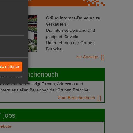
Grüne Internet-Domains zu
verkaufen!
Die Internet-Domains sind
geeignet für viele
Unternehmen der Grünen
Branche.
zur Anzeige
akzeptieren
ABOT-Branchenbuch
isiert mit Klaro!
Branchenbuch zeigt Firmen, Adressen und
mern aus allen Bereichen der Grünen Branche.
Zum Branchenbuch
 jobs
gebote