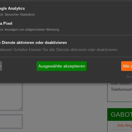
gle Analytics
ck
:
Besucher-Statistiken
a Pixel
ck
:
Anzeigen von zielgerichteter Werbung
utz-Zulassung
e Dienste aktivieren oder deaktivieren
ffizienter werden"
 diesem Schalter können Sie alle Dienste aktivieren oder deaktivieren.
Zierpflanzen
b
Ausgewählte akzeptieren
Alle 
Das G
Real
Das GABOT-
Telefonnum
GABOT
Job-An