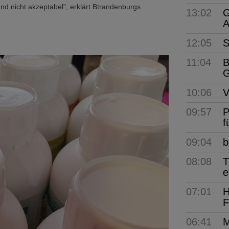
und nicht akzeptabel", erklärt Btrandenburgs
13:02
G
A
12:05
S
11:04
B
G
10:06
V
09:57
P
f
09:04
b
08:08
T
e
07:01
H
F
06:41
M