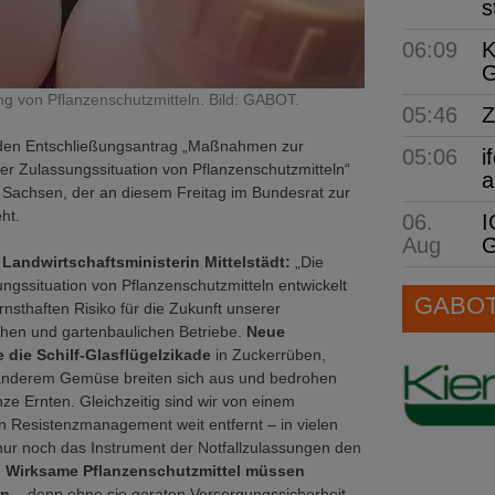
s
06:09
K
G
sung von Pflanzenschutzmitteln. Bild: GABOT.
05:46
Z
t den Entschließungsantrag „Maßnahmen zur
05:06
i
r Zulassungssituation von Pflanzenschutzmitteln“
a
 Sachsen, der an diesem Freitag im Bundesrat zur
ht.
06.
I
Aug
G
Landwirtschaftsministerin Mittelstädt:
„Die
ungssituation von Pflanzenschutzmitteln entwickelt
GABOT 
rnsthaften Risiko für die Zukunft unserer
ichen und gartenbaulichen Betriebe.
Neue
 die Schilf-Glasflügelzikade
in Zuckerrüben,
 anderem Gemüse breiten sich aus und bedrohen
e Ernten. Gleichzeitig sind wir von einem
n Resistenzmanagement weit entfernt – in vielen
nur noch das Instrument der Notfallzulassungen den
.
Wirksame Pflanzenschutzmittel müssen
en
– denn ohne sie geraten Versorgungssicherheit