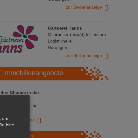
zur Stellenanzeige
Gärtnerei Hanns
Mitarbeiter (m/w/d) für unsere
Logistikhalle
Herongen
zur Stellenanzeige
Immobilienangebote
 ihre Chance in der
ranche
ative Immobilie für
trieb!
, um
zur Anzeige
ie bitte
Marktplatz