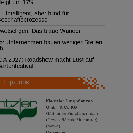
teigt um 17%
I: Intelligent, aber blind für
eschäftsprozesse
wetschgen: Das blaue Wunder
fo: Unternehmen bauen weniger Stellen
b
GA 2027: Roadshow macht Lust auf
artenfestival
Top-Jobs
Kientzler Jungpflanzen
GmbH & Co KG
Gärtner im Zierpflanzenbau
(Geselle/Meister/Techniker)
(m/w/d)
Gensingen