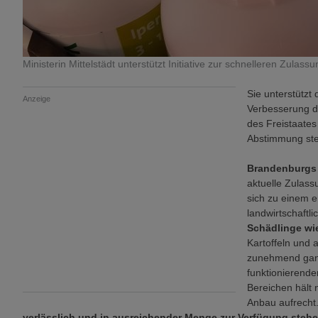
Ministerin Mittelstädt unterstützt Initiative zur schnelleren Zulas
Sie unterstütz
Anzeige
Verbesserung de
des Freistaates
Abstimmung ste
Brandenburgs 
aktuelle Zulass
sich zu einem e
landwirtschaftl
Schädlinge wie
Kartoffeln und
zunehmend ganz
funktionierende
Bereichen hält 
Anbau aufrecht
verlässlich und in ausreichender Menge zur Verfügung steh