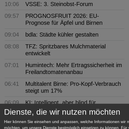
10:06
VSSE: 3. Steinobst-Forum
09:57
PROGNOSFRUIT 2026: EU-
Prognose für Äpfel und Birnen
09:04
bdla: Städte kühler gestalten
08:08
TFZ: Spritzbares Mulchmaterial
entwickelt
07:01
Humintech: Mehr Ertragssicherheit im
Freilandtomatenanbau
06:41
Multitalent Birne: Pro-Kopf-Verbrauch
steigt um 17%
06:09
KI: Intelligent, aber blind für
Geschäftsprozesse
Dienste, die wir nutzen möchten
05:46
Zwetschgen: Das blaue Wunder
Hier können Sie einsehen und anpassen, welche Informationen wir 
möchten, um unsere Dienste bestmöglich einsetzen zu können.
Für 