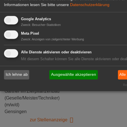
Informationen lesen Sie bitte unsere
Datenschutzerklärung
GABOT Top-Jobs
Google Analytics
Zweck
:
Besucher-Statistiken
Meta Pixel
Zweck
:
Anzeigen von zielgerichteter Werbung
Alle Dienste aktivieren oder deaktivieren
Mit diesem Schalter können Sie alle Dienste aktivieren oder deak
Ich lehne ab
Ausgewählte akzeptieren
Alle
Kientzler Jungpflanzen GmbH
& Co KG
Rea
Gärtner im Zierpflanzenbau
(Geselle/Meister/Techniker)
(m/w/d)
Gensingen
zur Stellenanzeige