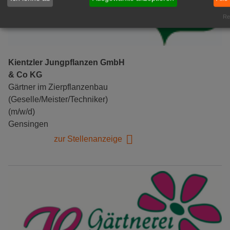
Rea
Kientzler Jungpflanzen GmbH
& Co KG
Gärtner im Zierpflanzenbau
(Geselle/Meister/Techniker)
(m/w/d)
Gensingen
zur Stellenanzeige