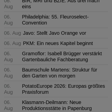
06.
BfR, MRI und BZfE: Aus drei mach
Aug
eins
06.
Philadelphia: 55. Fleuroselect-
Aug
Convention
06. Aug
Javo: Stellt Javo Orange vor
06. Aug
PKM: Ein neues Kapitel beginnt
06.
Gramoflor: Isabell Brügger verstärkt
Aug
Gartenbauliche Fachberatung
06.
Baumschule Martens: Struktur für
Aug
den Garten von morgen
06.
PotatoEurope 2026: Europas größtes
Aug
Praxisforum
06.
Klasmann-Deilmann: Neue
Aug
Produktionsstätte in Papenburg