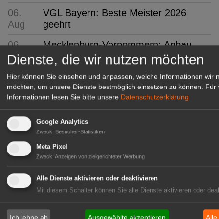
06.
VGL Bayern: Beste Meister 2026
Aug
geehrt
06.
Mecklenburg-Vorpommern: Anbau
Aug
und Ernte von Gemüse und
Dienste, die wir nutzen möchten
Erdbeeren
Hier können Sie einsehen und anpassen, welche Informationen wir 
möchten, um unsere Dienste bestmöglich einsetzen zu können.
Für 
06.
BÖLW: Bio wächst trotz
Informationen lesen Sie bitte unsere
Datenschutzerklärung
Aug
Konsumflaute
06.
Arboretum Ellerhoop: Zwischen
Google Analytics
Aug
Garten und Gebäude
Zweck
:
Besucher-Statistiken
Meta Pixel
GABOT Top-Jobs
Zweck
:
Anzeigen von zielgerichteter Werbung
Alle Dienste aktivieren oder deaktivieren
Mit diesem Schalter können Sie alle Dienste aktivieren oder deak
Ich lehne ab
Ausgewählte akzeptieren
Alle