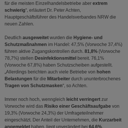
für die meisten Einzelhandelsbetriebe aber
extrem
schwierig
“, erläutert Dr. Peter Achten,
Hauptgeschäftsführer des Handelsverbandes NRW die
neuen Zahlen.
Deutlich
ausgeweitet
wurden die
Hygiene- und
Schutzmaßnahmen
im Handel: 47,5% (Vorwoche 37,4%)
führen aktive Zugangskontrollen durch.
81,8%
(Vorwoche
78,7%) stellen
Desinfektionsmittel
bereit. 76,1%
(Vorwoche 67,8%) haben Schutzscheiben aufgestellt.
„Allerdings berichten auch viele Betriebe von
hohen
Belastungen
für die
Mitarbeiter
durch ununterbrochenes
Tragen von Schutzmasken
“, so Achten.
Immer noch hoch, wenngleich
leicht verringert
zur
Vorwoche wird das
Risiko einer Geschäftsaufgabe
von
19,3% (Vorwoche 24,3%) der Umfrageteilnehmer
eingeschätzt. Der Anteil der Unternehmen, die
Kurzarbeit
angemeldet
haben, liegt unverändert bei
64,6%
.