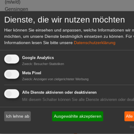
(m/w/d)
Gensingen
Dienste, die wir nutzen möchten
zur Stellenanzeige
Hier können Sie einsehen und anpassen, welche Informationen wir 
möchten, um unsere Dienste bestmöglich einsetzen zu können.
Für 
Informationen lesen Sie bitte unsere
Datenschutzerklärung
Google Analytics
Zweck
:
Besucher-Statistiken
Meta Pixel
Zweck
:
Anzeigen von zielgerichteter Werbung
Alle Dienste aktivieren oder deaktivieren
Mit diesem Schalter können Sie alle Dienste aktivieren oder deak
Gärtnerei Hanns
Mitarbeiter (m/w/d) für unsere
Logistikhalle
Ich lehne ab
Ausgewählte akzeptieren
Alle
Herongen
Rea
zur Stellenanzeige