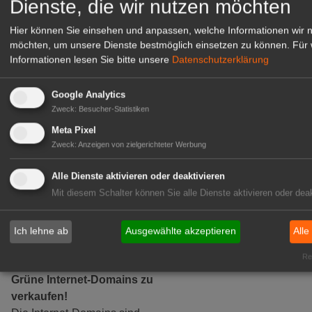
Dienste, die wir nutzen möchten
zur Anzeige
Hier können Sie einsehen und anpassen, welche Informationen wir 
GABOT Marktplatz
möchten, um unsere Dienste bestmöglich einsetzen zu können.
Für 
Informationen lesen Sie bitte unsere
Datenschutzerklärung
Google Analytics
Zweck
:
Besucher-Statistiken
Meta Pixel
Zweck
:
Anzeigen von zielgerichteter Werbung
Alle Dienste aktivieren oder deaktivieren
Mit diesem Schalter können Sie alle Dienste aktivieren oder deak
Ich lehne ab
Ausgewählte akzeptieren
Alle
Rea
Grüne Internet-Domains zu
verkaufen!