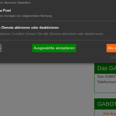
GABOT 
ck
:
Besucher-Statistiken
a Pixel
ck
:
Anzeigen von zielgerichteter Werbung
e Dienste aktivieren oder deaktivieren
 diesem Schalter können Sie alle Dienste aktivieren oder deaktivieren.
b
Ausgewählte akzeptieren
Alle 
Real
Das G
Das GABOT-
Telefonnum
GABOT
Job-An