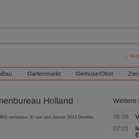
Bra
aBau
Gartenmarkt
Gemüse/Obst
Zie
emenbureau Holland
Weitere
08:08
V
H) verlassen. Er war seit Januar 2014 Direktor.
07:01
M
E