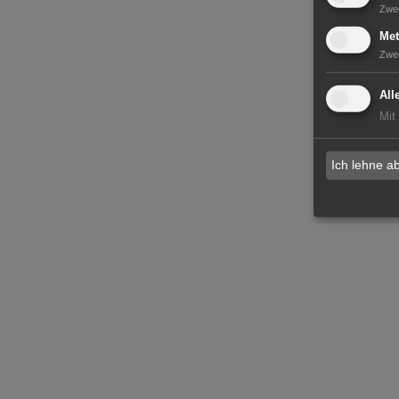
Zwe
Met
Zwe
All
Mit
Ich lehne a