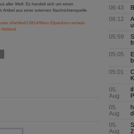
 aller Welt: Es handelt sich um einen
06:43
B
 Artikel aus einer externen Nachrichtenquelle.
06:12
A
ws.nl/artikel/13814/Marc-Eijsackers-verlaat-
u
-Holland
05:59
S
f
05:05
E
b
05:01
O
K
05.
i
Aug
P
05.
h
Aug
d
05.
S
Aug
2