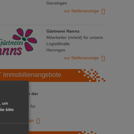
Gensingen
zur Stellenanzeige
Gärtnerei Hanns
Mitarbeiter (m/w/d) für unsere
Logistikhalle
Herongen
zur Stellenanzeige
Immobilienangebote
 ihre Chance in der
ranche
, um
ative Immobilie für
ie bitte
trieb!
zur Anzeige