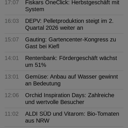
17:07
Fiskars OneClick: Herbstgeschäft mit
System
16:03
DEPV: Pelletproduktion steigt im 2.
Quartal 2026 weiter an
15:07
Gauting: Gartencenter-Kongress zu
Gast bei Kiefl
14:01
Rentenbank: Fördergeschäft wächst
um 51%
13:01
Gemüse: Anbau auf Wasser gewinnt
an Bedeutung
12:06
Orchid Inspiration Days: Zahlreiche
und wertvolle Besucher
11:02
ALDI SÜD und Vitarom: Bio-Tomaten
aus NRW