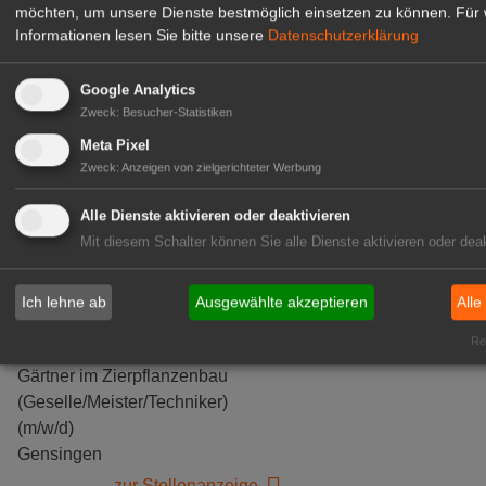
möchten, um unsere Dienste bestmöglich einsetzen zu können.
Für 
Informationen lesen Sie bitte unsere
Datenschutzerklärung
GABOT Top-Jobs
Google Analytics
Zweck
:
Besucher-Statistiken
Meta Pixel
Zweck
:
Anzeigen von zielgerichteter Werbung
Alle Dienste aktivieren oder deaktivieren
Mit diesem Schalter können Sie alle Dienste aktivieren oder deak
Ich lehne ab
Ausgewählte akzeptieren
Alle
Kientzler Jungpflanzen GmbH
Rea
& Co KG
Gärtner im Zierpflanzenbau
(Geselle/Meister/Techniker)
(m/w/d)
Gensingen
zur Stellenanzeige