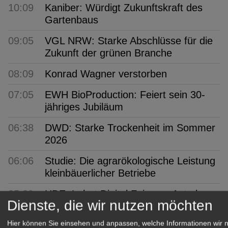
10:09
Kaniber: Würdigt Zukunftskraft des
Gartenbaus
09:05
VGL NRW: Starke Abschlüsse für die
Zukunft der grünen Branche
08:09
Konrad Wagner verstorben
07:05
EWH BioProduction: Feiert sein 30-
jähriges Jubiläum
06:38
DWD: Starke Trockenheit im Sommer
2026
06:06
Studie: Die agrarökologische Leistung
kleinbäuerlicher Betriebe
05:39
HDE: Lehnt Digital Fairness Act ab
Dienste, die wir nutzen möchten
05:07
Moorschutz: Gemeinsame
Hier können Sie einsehen und anpassen, welche Informationen wir 
Ausbildung von Fachkräften