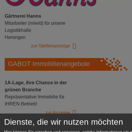
Gärtnerei Hanns
Mitarbeiter (m/w/d) für unsere
Logistikhalle
Herongen
zur Stellenanzeige
GABOT Immobilienangebote
1A-Lage, ihre Chance in der
grünen Branche
Repräsentative Immobilie für
IHREN Betrieb!
zur Anzeige
Dienste, die wir nutzen möchten
GABOT Marktplatz
Hier können Sie einsehen und anpassen, welche Informationen wir 