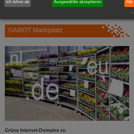
Ich lehne ab
Ausgewählte akzeptieren
Alle
IHREN Betrieb!
zur Anzeige
Rea
GABOT Marktplatz
Grüne Internet-Domains zu