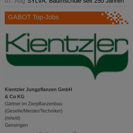
07. Aug
SYLVA: Baumschule seit 250 Jahren
GABOT Top-Jobs
Kientzler Jungpflanzen GmbH
& Co KG
Gärtner im Zierpflanzenbau
(Geselle/Meister/Techniker)
(m/w/d)
Gensingen