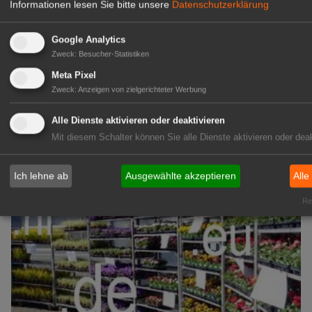
Informationen lesen Sie bitte unsere
Datenschutzerklärung
1A-Lage, ihre Chance in der
Google Analytics
Zweck
:
Besucher-Statistiken
grünen Branche
Repräsentative Immobilie für
Meta Pixel
IHREN Betrieb!
Zweck
:
Anzeigen von zielgerichteter Werbung
zur Anzeige
Alle Dienste aktivieren oder deaktivieren
Mit diesem Schalter können Sie alle Dienste aktivieren oder deak
GABOT Marktplatz
Ich lehne ab
Ausgewählte akzeptieren
Alle
Rea