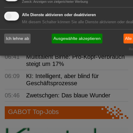
Zweck
:
Anzeigen von zielgerichteter Werbung
09:04
bdla: Städte kühler gestalten
Alle Dienste aktivieren oder deaktivieren
08:08
TFZ: Spritzbares Mulchmaterial
Mit diesem Schalter können Sie alle Dienste aktivieren oder deak
entwickelt
07:01
Humintech: Mehr Ertragssicherheit im
Ich lehne ab
Ausgewählte akzeptieren
Alle
Freilandtomatenanbau
Rea
06:41
Multitalent Birne: Pro-Kopf-Verbrauch
steigt um 17%
06:09
KI: Intelligent, aber blind für
Geschäftsprozesse
05:46
Zwetschgen: Das blaue Wunder
GABOT Top-Jobs