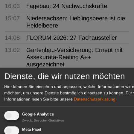
16:03
hagebau: 24 Nachwuchskräfte
15:07
Niedersachsen: Lieblingsbeere ist die
Heidelbeere
14:08
FLORUM 2026: 27 Fachaussteller
13:02
Gartenbau-Versicherung: Erneut mit
Assekurata-Reating A++
ausgezeichnet
Dienste, die wir nutzen möchten
12:05
SYLVA: Baumschule seit 250 Jahren
Hier können Sie einsehen und anpassen, welche Informationen wir 
11:04
BuGG: Gebäudegrün als
möchten, um unsere Dienste bestmöglich einsetzen zu können.
Für 
bedeutendes Geschäftsfeld
Informationen lesen Sie bitte unsere
Datenschutzerklärung
10:06
VSSE: 3. Steinobst-Forum
Google Analytics
09:57
PROGNOSFRUIT 2026: EU-
Zweck
:
Besucher-Statistiken
Prognose für Äpfel und Birnen
Meta Pixel