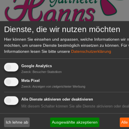
Dienste, die wir nutzen möchten
Gärtnerei Hanns
Mitarbeiter (m/w/d) für unsere
Hier können Sie einsehen und anpassen, welche Informationen wir 
möchten, um unsere Dienste bestmöglich einsetzen zu können.
Für 
Logistikhalle
Informationen lesen Sie bitte unsere
Datenschutzerklärung
Herongen
zur Stellenanzeige
Google Analytics
Zweck
:
Besucher-Statistiken
GABOT Immobilienangebote
Meta Pixel
Zweck
:
Anzeigen von zielgerichteter Werbung
1A-Lage, ihre Chance in der
Alle Dienste aktivieren oder deaktivieren
grünen Branche
Mit diesem Schalter können Sie alle Dienste aktivieren oder deak
Repräsentative Immobilie für
IHREN Betrieb!
Ich lehne ab
Ausgewählte akzeptieren
Alle
zur Anzeige