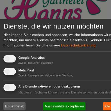
Dienste, die wir nutzen möchten
Gärtnerei Hanns
Hier können Sie einsehen und anpassen, welche Informationen wir 
Mitarbeiter (m/w/d) für unsere
möchten, um unsere Dienste bestmöglich einsetzen zu können.
Für 
Logistikhalle
Informationen lesen Sie bitte unsere
Datenschutzerklärung
Herongen
zur Stellenanzeige
Google Analytics
Zweck
:
Besucher-Statistiken
GABOT Immobilienangebote
Meta Pixel
Zweck
:
Anzeigen von zielgerichteter Werbung
1A-Lage, ihre Chance in der
Alle Dienste aktivieren oder deaktivieren
grünen Branche
Mit diesem Schalter können Sie alle Dienste aktivieren oder deak
Repräsentative Immobilie für
IHREN Betrieb!
Ich lehne ab
Ausgewählte akzeptieren
Alle
zur Anzeige