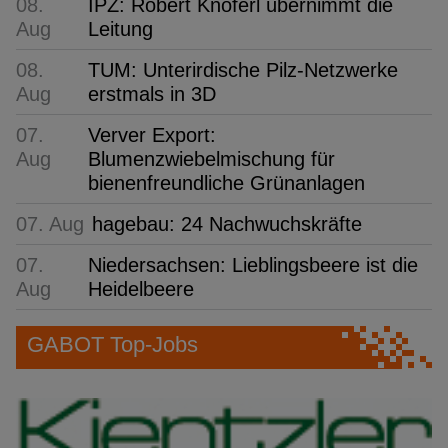
08.
IPZ: Robert Knöferl übernimmt die
Aug
Leitung
08.
TUM: Unterirdische Pilz-Netzwerke
Aug
erstmals in 3D
07.
Verver Export:
Aug
Blumenzwiebelmischung für
bienenfreundliche Grünanlagen
07. Aug
hagebau: 24 Nachwuchskräfte
07.
Niedersachsen: Lieblingsbeere ist die
Aug
Heidelbeere
GABOT Top-Jobs