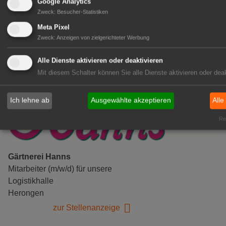
Gensingen
Google Analytics
Zweck
:
Besucher-Statistiken
zur Stellenanzeige
Meta Pixel
Zweck
:
Anzeigen von zielgerichteter Werbung
Alle Dienste aktivieren oder deaktivieren
Mit diesem Schalter können Sie alle Dienste aktivieren oder deak
Ich lehne ab
Ausgewählte akzeptieren
Alle
Rea
Gärtnerei Hanns
Mitarbeiter (m/w/d) für unsere
Logistikhalle
Herongen
zur Stellenanzeige