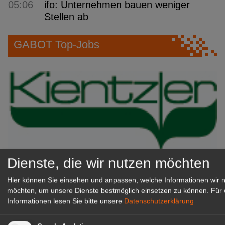
05:06
ifo: Unternehmen bauen weniger
Stellen ab
GABOT Top-Jobs
Dienste, die wir nutzen möchten
Kientzler Jungpflanzen GmbH
& Co KG
Hier können Sie einsehen und anpassen, welche Informationen wir 
möchten, um unsere Dienste bestmöglich einsetzen zu können.
Für 
Gärtner im Zierpflanzenbau
Informationen lesen Sie bitte unsere
Datenschutzerklärung
(Geselle/Meister/Techniker)
(m/w/d)