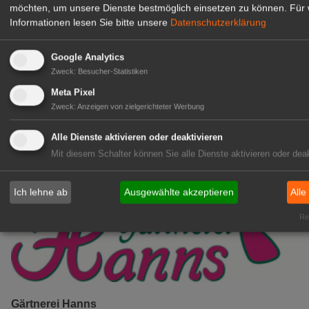
möchten, um unsere Dienste bestmöglich einsetzen zu können.
Für 
Kientzler Jungpflanzen GmbH
Informationen lesen Sie bitte unsere
Datenschutzerklärung
& Co KG
Gärtner im Zierpflanzenbau
Google Analytics
(Geselle/Meister/Techniker)
Zweck
:
Besucher-Statistiken
(m/w/d)
Gensingen
Meta Pixel
Zweck
:
Anzeigen von zielgerichteter Werbung
zur Stellenanzeige
Alle Dienste aktivieren oder deaktivieren
Mit diesem Schalter können Sie alle Dienste aktivieren oder deak
Ich lehne ab
Ausgewählte akzeptieren
Alle
Rea
Gärtnerei Hanns