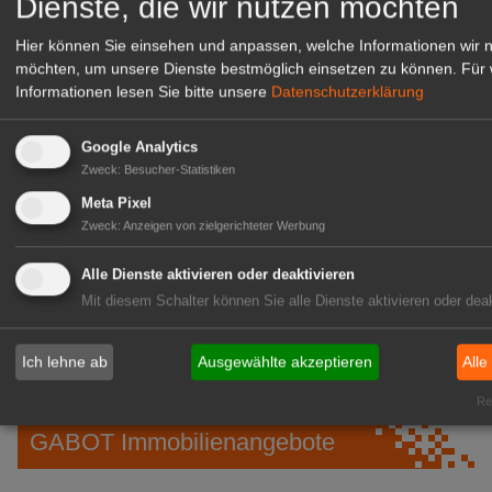
Dienste, die wir nutzen möchten
Hier können Sie einsehen und anpassen, welche Informationen wir 
möchten, um unsere Dienste bestmöglich einsetzen zu können.
Für 
Informationen lesen Sie bitte unsere
Datenschutzerklärung
Google Analytics
Zweck
:
Besucher-Statistiken
Meta Pixel
Zweck
:
Anzeigen von zielgerichteter Werbung
Gärtnerei Hanns
Alle Dienste aktivieren oder deaktivieren
Mitarbeiter (m/w/d) für unsere
Mit diesem Schalter können Sie alle Dienste aktivieren oder deak
Logistikhalle
Herongen
Ich lehne ab
Ausgewählte akzeptieren
Alle
zur Stellenanzeige
Rea
GABOT Immobilienangebote