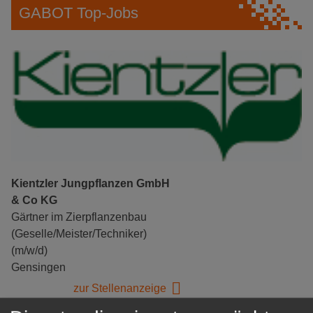
GABOT Top-Jobs
Kientzler Jungpflanzen GmbH
& Co KG
Gärtner im Zierpflanzenbau
(Geselle/Meister/Techniker)
(m/w/d)
Gensingen
zur Stellenanzeige