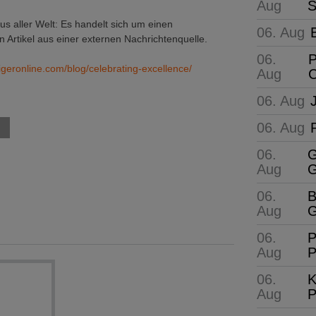
Aug
S
 aller Welt: Es handelt sich um einen
06. Aug
 Artikel aus einer externen Nachrichtenquelle.
06.
P
geronline.com/blog/celebrating-excellence/
Aug
C
06. Aug
06. Aug
06.
G
Aug
G
06.
B
Aug
G
06.
P
Aug
P
06.
K
Aug
P