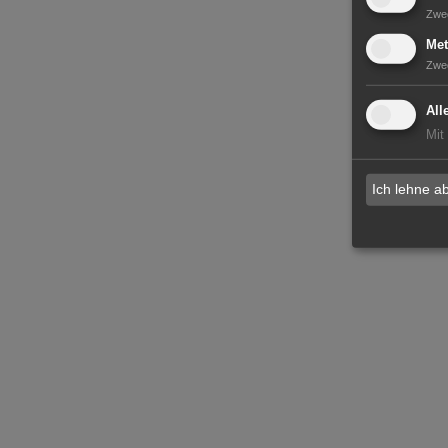
Zwe
Met
Zwe
All
Mit
Ich lehne a