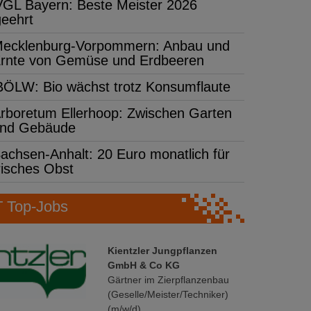
VGL Bayern: Beste Meister 2026
geehrt
ecklenburg-Vorpommern: Anbau und
rnte von Gemüse und Erdbeeren
BÖLW: Bio wächst trotz Konsumflaute
rboretum Ellerhoop: Zwischen Garten
nd Gebäude
achsen-Anhalt: 20 Euro monatlich für
risches Obst
Top-Jobs
Kientzler Jungpflanzen
GmbH & Co KG
Gärtner im Zierpflanzenbau
(Geselle/Meister/Techniker)
(m/w/d)