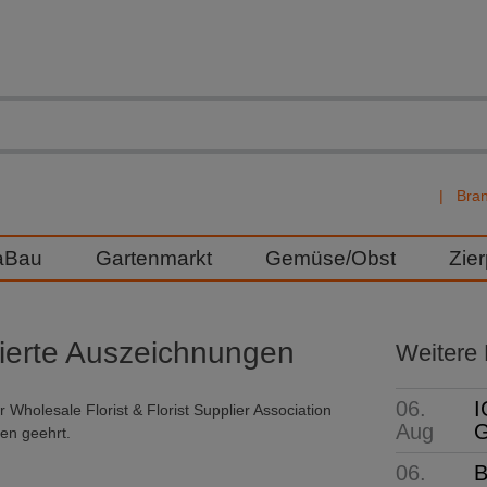
Bra
aBau
Gartenmarkt
Gemüse/Obst
Zie
mierte Auszeichnungen
Weitere
06.
I
Wholesale Florist & Florist Supplier Association
Aug
G
en geehrt.
06.
B