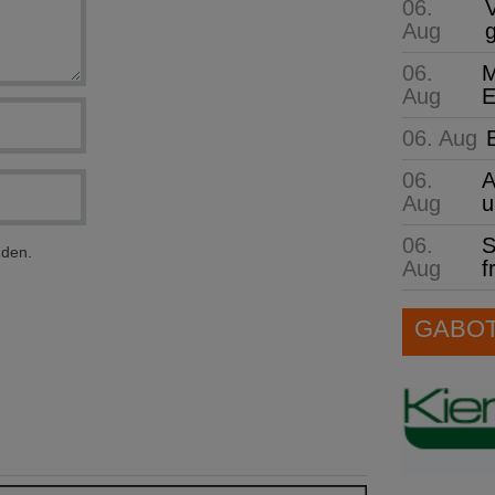
06.
Aug
06.
M
Aug
E
06. Aug
06.
A
Aug
u
06.
S
nden.
Aug
f
GABOT 