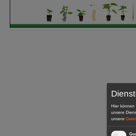
Dienst
Hier können 
unsere Diens
unsere
Date
Goo